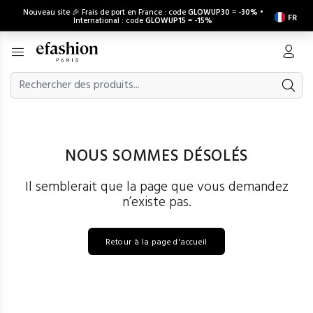
Nouveau site 🎉 Frais de port en France : code
GLOWUP30
=
-30%
•
FR
International : code
GLOWUP15
=
-15%
NOUS SOMMES DÉSOLÉS
Il semblerait que la page que vous demandez
n’existe pas.
Retour à la page d'accueil