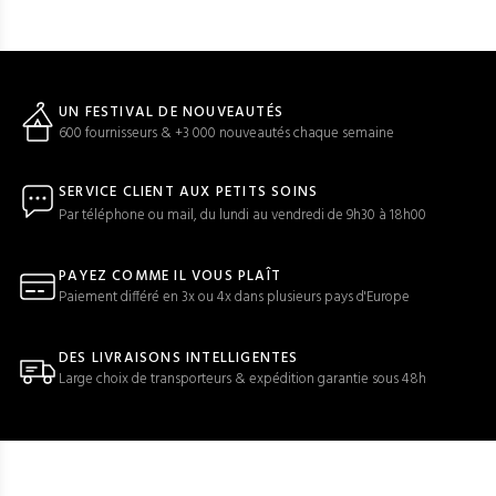
UN FESTIVAL DE NOUVEAUTÉS
600 fournisseurs & +3 000 nouveautés chaque semaine
SERVICE CLIENT AUX PETITS SOINS
Par téléphone ou mail, du lundi au vendredi de 9h30 à 18h00
PAYEZ COMME IL VOUS PLAÎT
Paiement différé en 3x ou 4x dans plusieurs pays d'Europe
DES LIVRAISONS INTELLIGENTES
Large choix de transporteurs & expédition garantie sous 48h