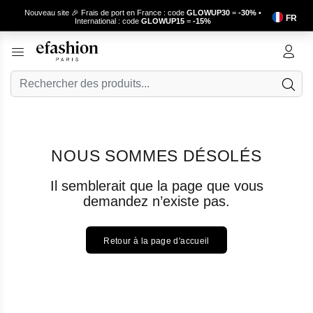
Nouveau site 🎉 Frais de port en France : code
GLOWUP30
=
-30%
•
FR
International : code
GLOWUP15
=
-15%
NOUS SOMMES DÉSOLÉS
Il semblerait que la page que vous
demandez n’existe pas.
Retour à la page d'accueil