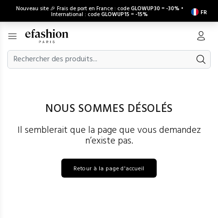
Nouveau site 🎉 Frais de port en France : code
GLOWUP30
=
-30%
•
FR
International : code
GLOWUP15
=
-15%
NOUS SOMMES DÉSOLÉS
Il semblerait que la page que vous demandez
n’existe pas.
Retour à la page d'accueil