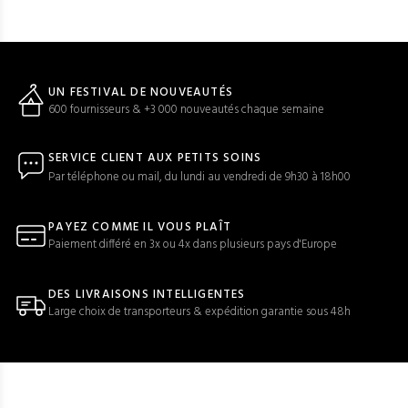
UN FESTIVAL DE NOUVEAUTÉS
600 fournisseurs & +3 000 nouveautés chaque semaine
SERVICE CLIENT AUX PETITS SOINS
Par téléphone ou mail, du lundi au vendredi de 9h30 à 18h00
PAYEZ COMME IL VOUS PLAÎT
Paiement différé en 3x ou 4x dans plusieurs pays d'Europe
DES LIVRAISONS INTELLIGENTES
Large choix de transporteurs & expédition garantie sous 48h