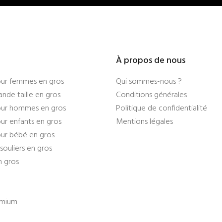
À propos de nous
ur femmes en gros
Qui sommes-nous ?
nde taille en gros
Conditions générales
ur hommes en gros
Politique de confidentialité
r enfants en gros
Mentions légales
ur bébé en gros
souliers en gros
n gros
emium