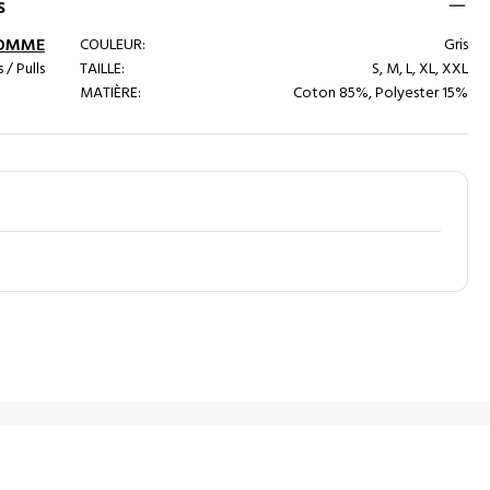
s
OMME
COULEUR:
Gris
 / Pulls
TAILLE:
S, M, L, XL, XXL
MATIÈRE:
Coton 85%, Polyester 15%