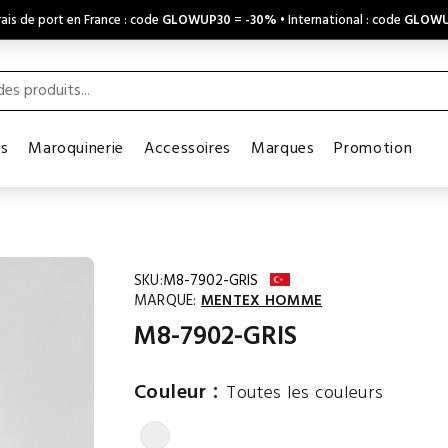
ais de port en France : code
GLOWUP30
=
-30%
• International : code
GLOWU
es
Maroquinerie
Accessoires
Marques
Promotion
SKU:
M8-7902-GRIS
MARQUE:
MENTEX HOMME
M8-7902-GRIS
:
Couleur
Toutes les couleurs