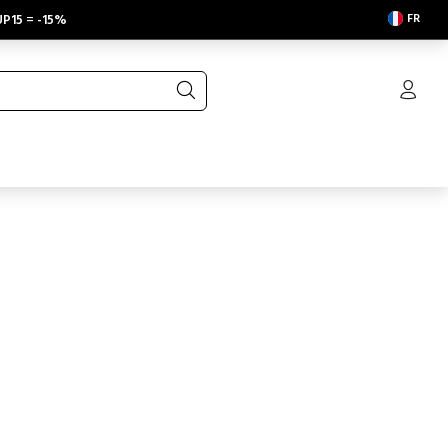
FR
P15
=
-15%