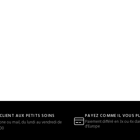
 CLIENT AUX PETITS SOINS
PAYEZ COMME IL VOUS P
Paiement différé en 3x ou 4x da
one ou mail, du lundi au vendredi de
d'Europe
h00