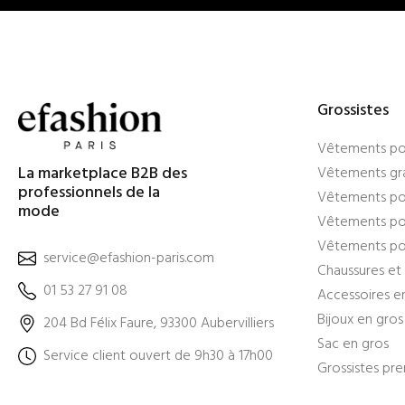
Grossistes
Vêtements po
La marketplace B2B des
Vêtements gra
professionnels de la
Vêtements po
mode
Vêtements pou
Vêtements po
service@efashion-paris.com
Chaussures et 
01 53 27 91 08
Accessoires e
Bijoux en gros
204 Bd Félix Faure, 93300 Aubervilliers
Sac en gros
Service client ouvert de 9h30 à 17h00
Grossistes pr