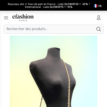
Nouveau site 🎉 Frais de port en France : code
GLOWUP30
=
-30%
•
FR
International : code
GLOWUP15
=
-15%