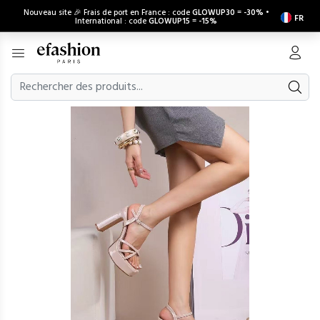
Nouveau site 🎉 Frais de port en France : code
GLOWUP30
=
-30%
•
FR
International : code
GLOWUP15
=
-15%