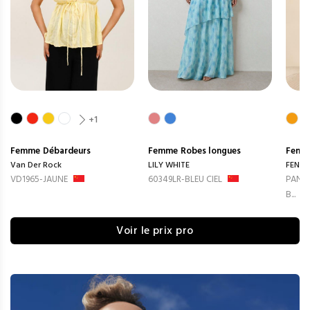
+1
Femme
Débardeurs
Femme
Robes longues
Femm
Van Der Rock
LILY WHITE
FENG
VD1965-JAUNE
60349LR-BLEU CIEL
PANTA
B...
Voir le prix pro