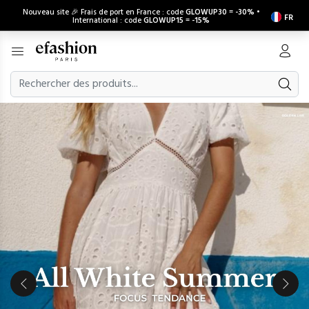
Nouveau site 🎉 Frais de port en France : code
GLOWUP30
=
-30%
•
FR
International : code
GLOWUP15
=
-15%