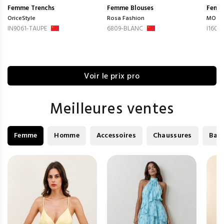
Femme
Trenchs
Femme
Blouses
Femm
OriceStyle
Rosa Fashion
MOOY
IN9061-TAUPE
6809-BLANC
I1605
Voir le prix pro
Meilleures ventes
Femme
Homme
Accessoires
Chaussures
Bag