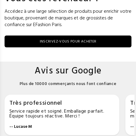
Accédez à une large sélection de produits pour enrichir votre
boutique, provenant de marques et de grossistes de
confiance sur EFashion Paris.
INSCRIVEZ-VOUS POUR ACHETER
Avis sur Google
Plus de 10000 commerçants nous font confiance
Très professionnel
Tr
Service rapide et soigné. Emballage parfait.
Se
Équipe toujours réactive. Merci !
ma
-- Lucase M
--