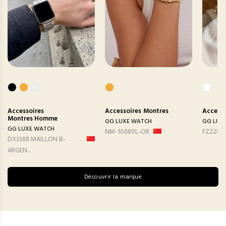
Accessoires
Accessoires
Montres
Accesso
Montres Homme
GG LUXE WATCH
GG LUX
GG LUXE WATCH
NM-10680L-OR
FZ2282
DX3388 MAILLON B-
ARGEN...
Découvrir la marque