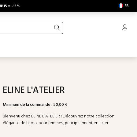
FR
P15
=
-15%
ELINE L'ATELIER
Minimum de la commande : 50,00 €
Bienvenu chez ÉLINE L'ATELIER ! Découvrez notre collection
élégante de bijoux pour femmes, principalement en acier
inoxydable. Nos pièces sont conçues pour résister à l'eau et vous
accompagner au quotidien, alliant style et durabilité. Explorez