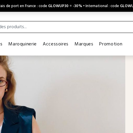
ais de port en France : code
GLOWUP30
=
-30%
• International : code
GLOWU
es
Maroquinerie
Accessoires
Marques
Promotion