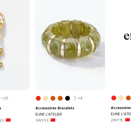
+21
+4
Accessoire
s
Accessoires
Bracelets
ELINE L'ATE
ELINE L'ATELIER
2WY15
SS
3WY03