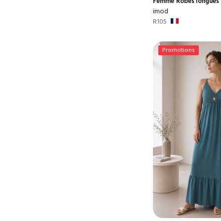
Femme
Robes longues
imod
R105
Promotions