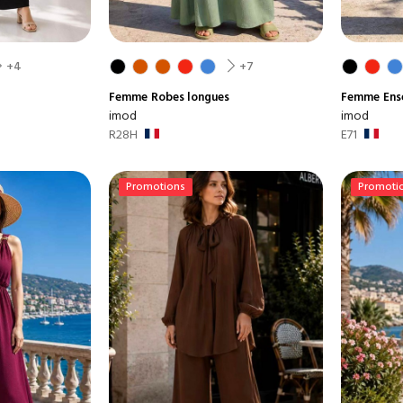
+4
+7
Femme
Robes longues
Femme
Ens
imod
imod
R28H
E71
Promotions
Promoti