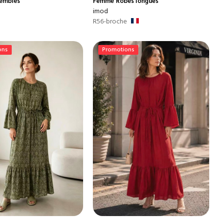
embles
Femme
Robes longues
imod
R56-broche
ons
Promotions