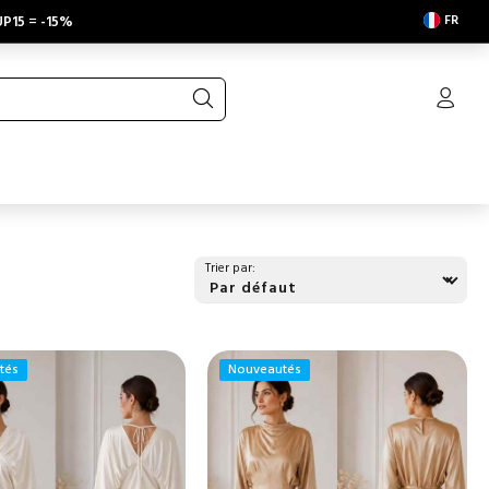
FR
P15
=
-15%
Trier par:
tés
Nouveautés