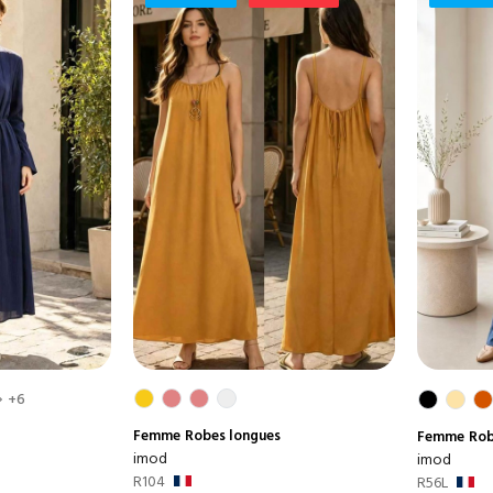
+6
Femme
Robes longues
Femme
Rob
imod
imod
R104
R56L