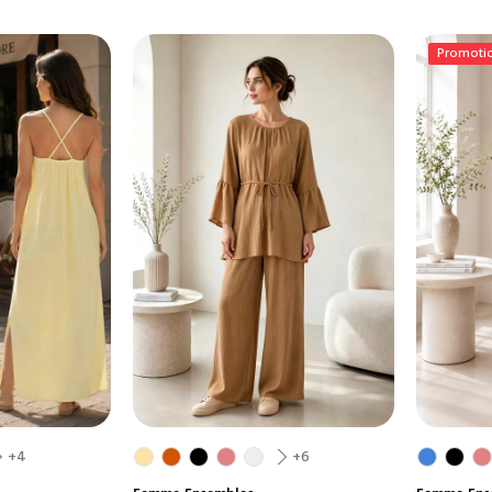
Promoti
+4
+6