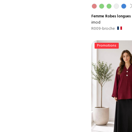
Femme
Robes longues
imod
R009-broche
Promotions