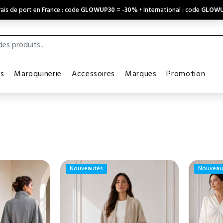
ais de port en France : code
GLOWUP30
=
-30%
• International : code
GLOWU
es
Maroquinerie
Accessoires
Marques
Promotion
Nouveautés
Nouveau