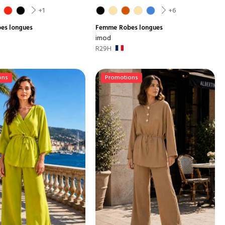
+1
+6
es longues
Femme
Robes longues
imod
R29H
ons
Promotions