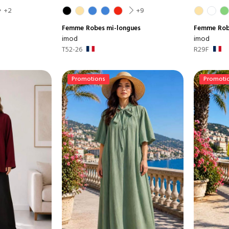
+2
+9
Femme
Robes mi-longues
Femme
Rob
imod
imod
T52-26
R29F
Promotions
Promoti