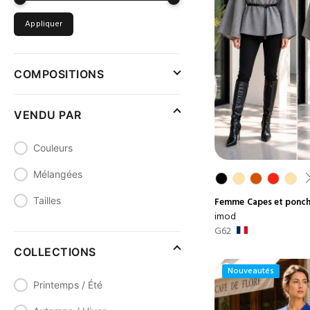
Appliquer
COMPOSITIONS
VENDU PAR
Couleurs
Mélangées
Tailles
Femme
Capes et ponc
imod
G62
COLLECTIONS
Nouveautés
Printemps / Été