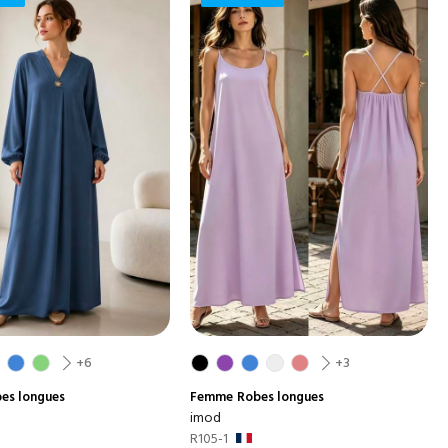
+6
+3
es longues
Femme
Robes longues
imod
R105-1