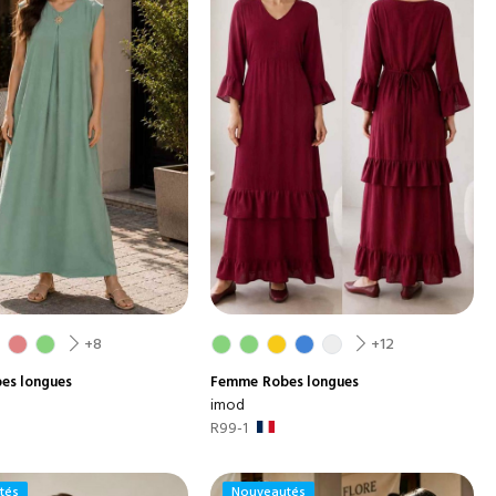
+8
+12
es longues
Femme
Robes longues
imod
R99-1
tés
Nouveautés