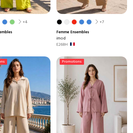
+4
+7
embles
Femme
Ensembles
imod
E268H
ons
Promotions