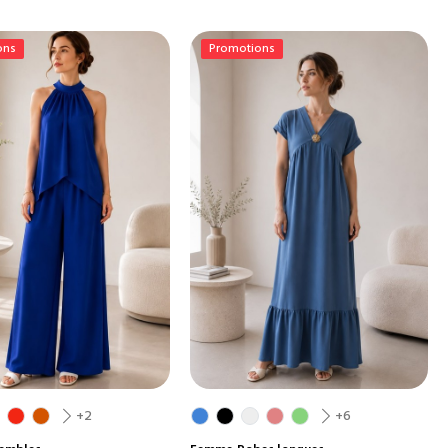
ons
Promotions
+2
+6