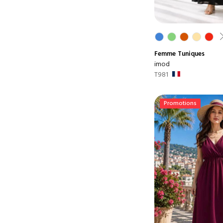
Femme
Tuniques
imod
T981
Promotions