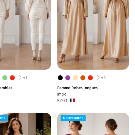
+1
+4
embles
Femme
Robes longues
imod
R77ST
tés
Nouveautés