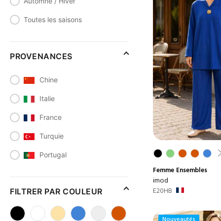
Automne / Hiver
Toutes les saisons
PROVENANCES
Chine
Italie
France
Turquie
Portugal
Femme
Ensembles
imod
E20HB
FILTRER PAR COULEUR
Nouveautés