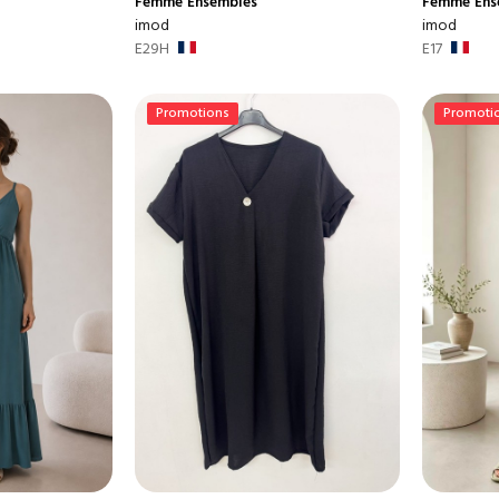
Femme
Ensembles
Femme
Ens
imod
imod
E29H
E17
Promotions
Promoti