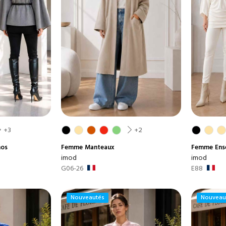
+3
+2
hos
Femme
Manteaux
Femme
Ens
imod
imod
G06-26
E88
Nouveautés
Nouveau