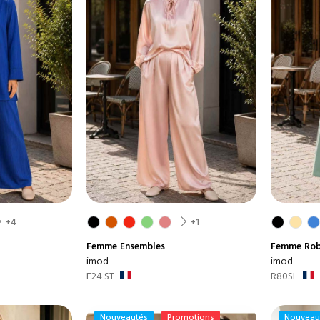
+4
+1
Femme
Ensembles
Femme
Rob
imod
imod
E24 ST
R80SL
Nouveautés
Promotions
Nouveau