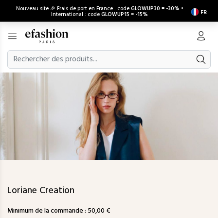
Nouveau site 🎉 Frais de port en France : code
GLOWUP30
=
-30%
•
FR
International : code
GLOWUP15
=
-15%
Loriane Creation
Minimum de la commande : 50,00 €