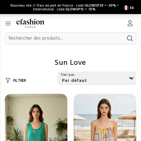
Nouveau site 🎉 Frais de port en France : code
GLOWUP30
=
-30%
•
FR
International : code
GLOWUP15
=
-15%
Sun Love
Trier par:
FILTRER