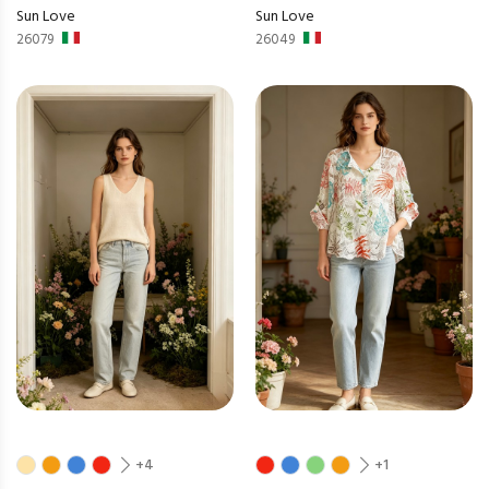
Sun Love
Sun Love
26079
26049
+4
+1