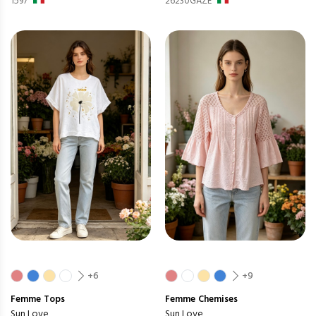
1597
26230GAZE
+6
+9
Femme
Tops
Femme
Chemises
Sun Love
Sun Love