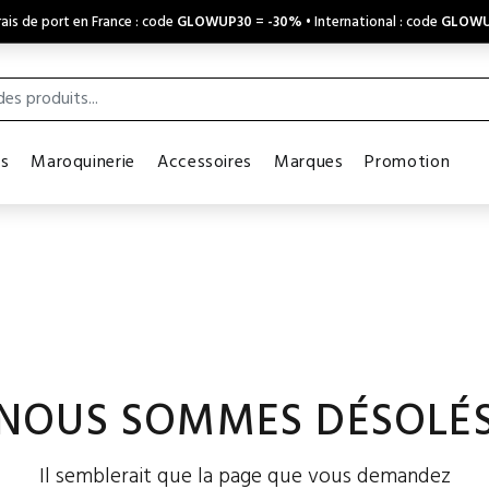
ais de port en France : code
GLOWUP30
=
-30%
• International : code
GLOWU
es
Maroquinerie
Accessoires
Marques
Promotion
NOUS SOMMES DÉSOLÉ
Il semblerait que la page que vous demandez