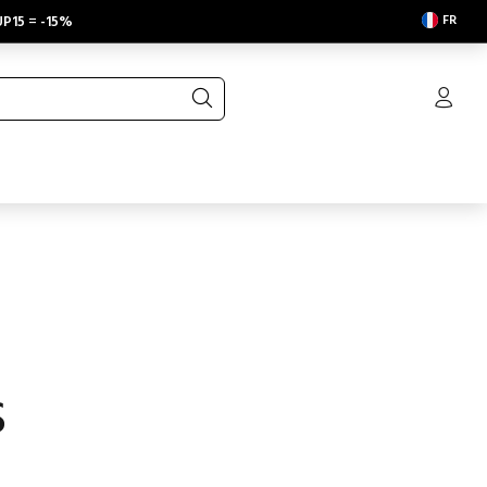
FR
P15
=
-15%
S