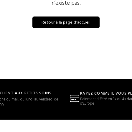
n’existe pas.
Retour à la page d'accueil
 CLIENT AUX PETITS SOINS
PAYEZ COMME IL VOUS P
Paiement différé en 3x ou 4x da
one ou mail, du lundi au vendredi de
d'Europe
h00