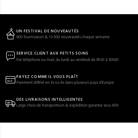
UN FESTIVAL DE NOUVEAUTÉS
600 fournisseurs & +3 000 nouveautés chaque semaine
SERVICE CLIENT AUX PETITS SOINS
Par téléphone ou mail, du lundi au vendredi de 9h30 à 18h00
PAYEZ COMME IL VOUS PLAÎT
Paiement différé en 3x ou 4x dans plusieurs pays d'Europe
DES LIVRAISONS INTELLIGENTES
Large choix de transporteurs & expédition garantie sous 48h