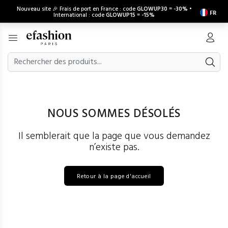
Nouveau site 🎉 Frais de port en France : code
GLOWUP30
=
-30%
•
FR
International : code
GLOWUP15
=
-15%
NOUS SOMMES DÉSOLÉS
Il semblerait que la page que vous demandez
n’existe pas.
Retour à la page d'accueil