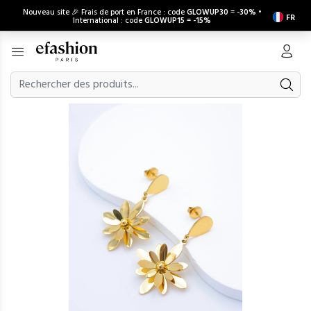
Nouveau site 🎉 Frais de port en France : code
GLOWUP30
=
-30%
•
FR
International : code
GLOWUP15
=
-15%