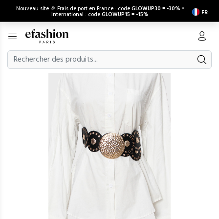
Nouveau site 🎉 Frais de port en France : code
GLOWUP30
=
-30%
•
FR
International : code
GLOWUP15
=
-15%