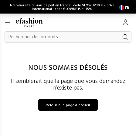
Nouveau site 🎉 Frais de port en France : code
GLOWUP30
=
-30%
•
FR
International : code
GLOWUP15
=
-15%
NOUS SOMMES DÉSOLÉS
Il semblerait que la page que vous demandez
n’existe pas.
Retour à la page d'accueil