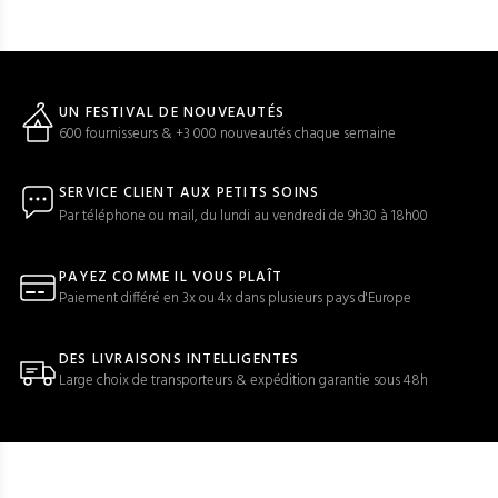
UN FESTIVAL DE NOUVEAUTÉS
600 fournisseurs & +3 000 nouveautés chaque semaine
SERVICE CLIENT AUX PETITS SOINS
Par téléphone ou mail, du lundi au vendredi de 9h30 à 18h00
PAYEZ COMME IL VOUS PLAÎT
Paiement différé en 3x ou 4x dans plusieurs pays d'Europe
DES LIVRAISONS INTELLIGENTES
Large choix de transporteurs & expédition garantie sous 48h