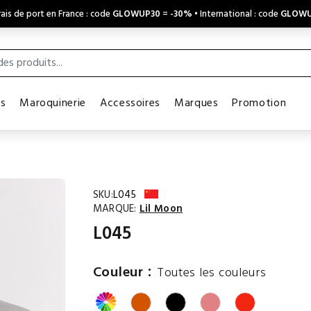
ais de port en France : code
GLOWUP30
=
-30%
• International : code
GLOWU
es
Maroquinerie
Accessoires
Marques
Promotion
SKU:
L045
MARQUE:
Lil Moon
L045
:
Couleur
Toutes les couleurs