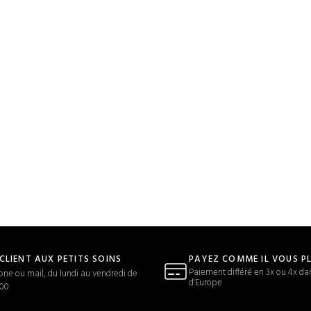
 CLIENT AUX PETITS SOINS
PAYEZ COMME IL VOUS P
Paiement différé en 3x ou 4x da
one ou mail, du lundi au vendredi de
d'Europe
h00