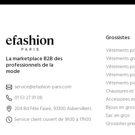
Grossistes
Vêtements po
La marketplace B2B des
Vêtements gra
professionnels de la
Vêtements po
mode
Vêtements pou
Vêtements po
service@efashion-paris.com
Chaussures et 
01 53 27 91 08
Accessoires e
Bijoux en gros
204 Bd Félix Faure, 93300 Aubervilliers
Sac en gros
Service client ouvert de 9h30 à 17h00
Grossistes pr