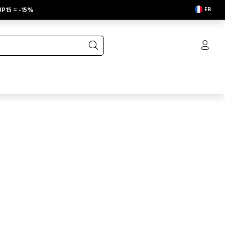
FR
P15
=
-15%