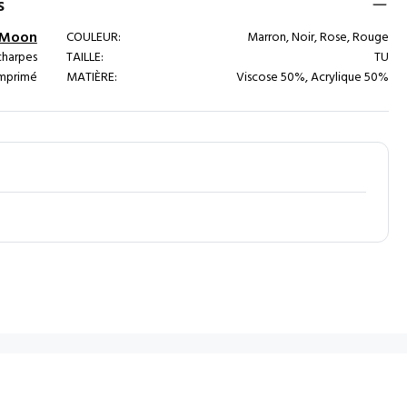
s
l Moon
COULEUR:
Marron, Noir, Rose, Rouge
harpes
TAILLE:
TU
mprimé
MATIÈRE:
Viscose 50%, Acrylique 50%