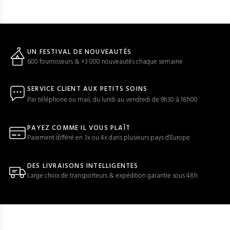
UN FESTIVAL DE NOUVEAUTÉS
600 fournisseurs & +3 000 nouveautés chaque semaine
SERVICE CLIENT AUX PETITS SOINS
Par téléphone ou mail, du lundi au vendredi de 9h30 à 18h00
PAYEZ COMME IL VOUS PLAÎT
Paiement différé en 3x ou 4x dans plusieurs pays d'Europe
DES LIVRAISONS INTELLIGENTES
Large choix de transporteurs & expédition garantie sous 48h