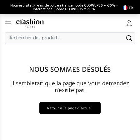
Nouveau site 🎉 Frais de port en France : code
GLOWUP30
=
-30%
•
FR
International : code
GLOWUP15
=
-15%
NOUS SOMMES DÉSOLÉS
Il semblerait que la page que vous demandez
n’existe pas.
Retour à la page d'accueil