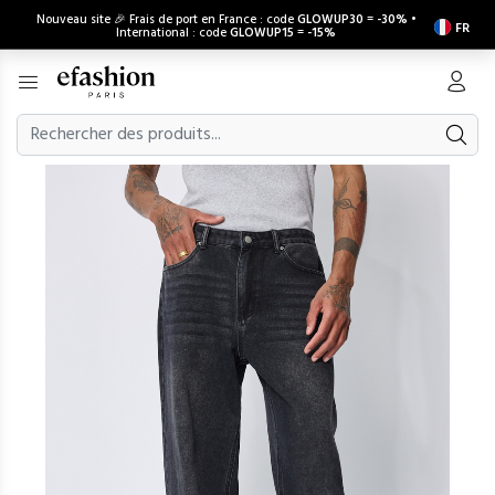
Nouveau site 🎉 Frais de port en France : code
GLOWUP30
=
-30%
•
FR
International : code
GLOWUP15
=
-15%