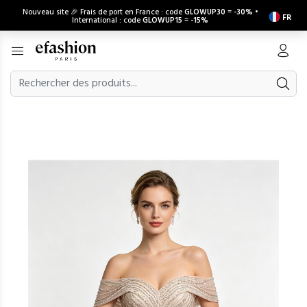
Nouveau site 🎉 Frais de port en France : code
GLOWUP30
=
-30%
•
FR
International : code
GLOWUP15
=
-15%