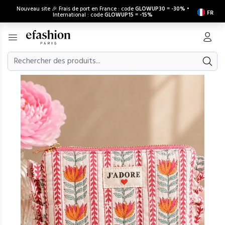
Nouveau site 🎉 Frais de port en France : code
GLOWUP30
=
-30%
•
FR
International : code
GLOWUP15
=
-15%