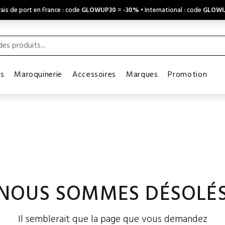
ais de port en France : code
GLOWUP30
=
-30%
• International : code
GLOWU
es
Maroquinerie
Accessoires
Marques
Promotion
NOUS SOMMES DÉSOLÉ
Il semblerait que la page que vous demandez