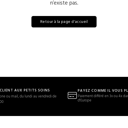
n’existe pas.
Retour à la page d'accueil
 CLIENT AUX PETITS SOINS
PAYEZ COMME IL VOUS P
Paiement différé en 3x ou 4x da
one ou mail, du lundi au vendredi de
d'Europe
h00