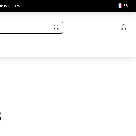
FR
P15
=
-15%
S