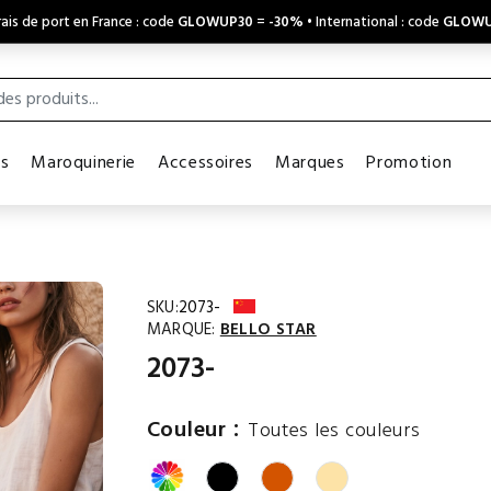
ais de port en France : code
GLOWUP30
=
-30%
• International : code
GLOWU
es
Maroquinerie
Accessoires
Marques
Promotion
SKU:
2073-
MARQUE:
BELLO STAR
2073-
:
Couleur
Toutes les couleurs