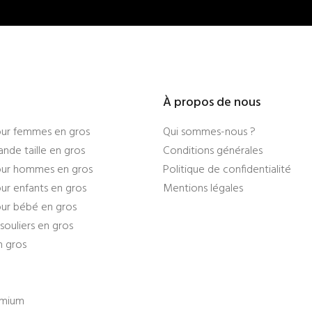
À propos de nous
ur femmes en gros
Qui sommes-nous ?
nde taille en gros
Conditions générales
ur hommes en gros
Politique de confidentialité
r enfants en gros
Mentions légales
ur bébé en gros
souliers en gros
n gros
emium