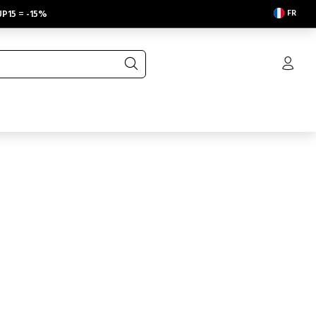
FR
P15
=
-15%