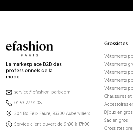
Grossistes
Vêtements po
La marketplace B2B des
Vêtements gra
professionnels de la
Vêtements po
mode
Vêtements pou
Vêtements po
service@efashion-paris.com
Chaussures et 
01 53 27 91 08
Accessoires e
Bijoux en gros
204 Bd Félix Faure, 93300 Aubervilliers
Sac en gros
Service client ouvert de 9h30 à 17h00
Grossistes pr