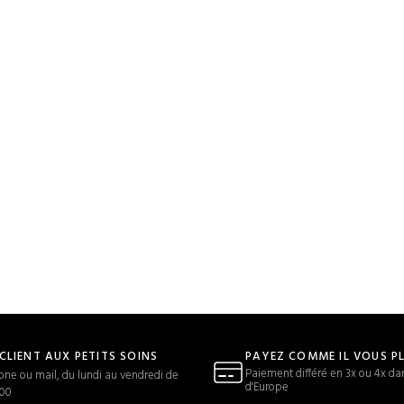
 CLIENT AUX PETITS SOINS
PAYEZ COMME IL VOUS P
Paiement différé en 3x ou 4x da
one ou mail, du lundi au vendredi de
d'Europe
h00