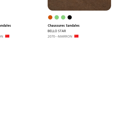
andales
Chaussures
Sandales
BELLO STAR
ON
2070--MARRON