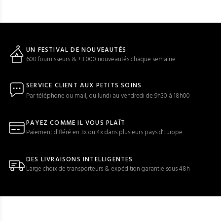
UN FESTIVAL DE NOUVEAUTÉS
600 fournisseurs & +3 000 nouveautés chaque semaine
SERVICE CLIENT AUX PETITS SOINS
Par téléphone ou mail, du lundi au vendredi de 9h30 à 18h00
PAYEZ COMME IL VOUS PLAÎT
Paiement différé en 3x ou 4x dans plusieurs pays d'Europe
DES LIVRAISONS INTELLIGENTES
Large choix de transporteurs & expédition garantie sous 48h