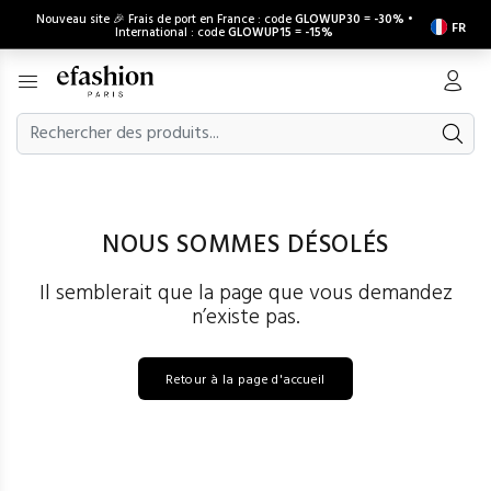
Nouveau site 🎉 Frais de port en France : code
GLOWUP30
=
-30%
•
FR
International : code
GLOWUP15
=
-15%
NOUS SOMMES DÉSOLÉS
Il semblerait que la page que vous demandez
n’existe pas.
Retour à la page d'accueil