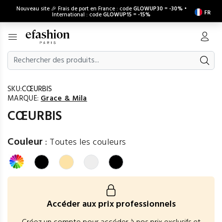
Nouveau site 🎉 Frais de port en France : code
GLOWUP30
=
-30%
•
FR
International : code
GLOWUP15
=
-15%
SKU:
CŒURBIS
MARQUE:
Grace & Mila
CŒURBIS
Couleur
:
Toutes les couleurs
Accéder aux prix professionnels