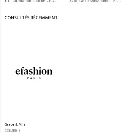
1111_GiDoudouCapuche-CHO...
3418_GiEcussonMoumoute-C...
CONSULTÉS RÉCEMMENT
Grace & Mila
CŒURBIS