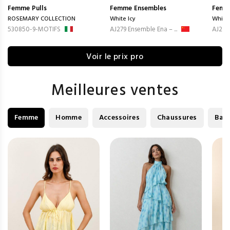
Femme
Pulls
Femme
Ensembles
Femm
ROSEMARY COLLECTION
White Icy
White 
530850-9-MOTIFS
AJ279 Ensemble Ena – ...
AJ281 
Voir le prix pro
Meilleures ventes
Femme
Homme
Accessoires
Chaussures
Bag