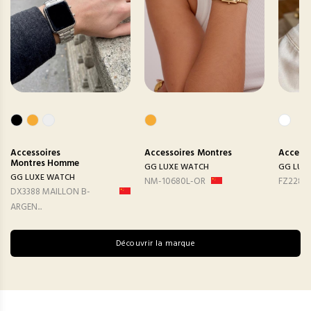
Accessoires
Accessoires
Montres
Accesso
Montres Homme
GG LUXE WATCH
GG LUX
GG LUXE WATCH
NM-10680L-OR
FZ2282
DX3388 MAILLON B-
ARGEN...
Découvrir la marque