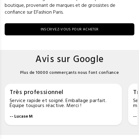
boutique, provenant de marques et de grossistes de
confiance sur EFashion Paris.
INSCRIVEZ-VOUS POUR ACHETER
Avis sur Google
Plus de 10000 commerçants nous font confiance
Très professionnel
Tr
Service rapide et soigné. Emballage parfait.
Se
Équipe toujours réactive. Merci !
ma
-- Lucase M
--