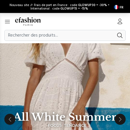
Nouveau site 🎉 Frais de port en France : code
GLOWUP30
=
-30%
•
FR
International : code
GLOWUP15
=
-15%