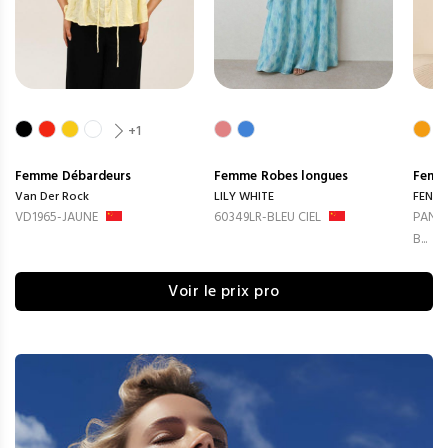
+1
Femme
Débardeurs
Femme
Robes longues
Femm
Van Der Rock
LILY WHITE
FENG
VD1965-JAUNE
60349LR-BLEU CIEL
PANTA
B...
Voir le prix pro