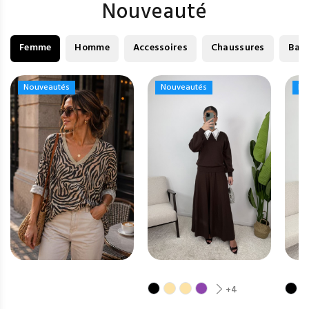
Nouveauté
Femme
Homme
Accessoires
Chaussures
Bag
Nouveautés
Nouveautés
Nouveautés
Nouveautés
No
No
+4