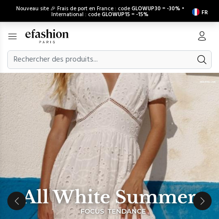
Nouveau site 🎉 Frais de port en France : code
GLOWUP30
=
-30%
•
FR
International : code
GLOWUP15
=
-15%