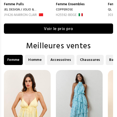
Femme
Pulls
Femme
Ensembles
Femm
JEL DESIGN / JOLIO &...
COPPEROSE
QL
JY426-MARRON CLAIR
H25592-BEIGE
3035-
Voir le prix pro
Meilleures ventes
Femme
Homme
Accessoires
Chaussures
Bag