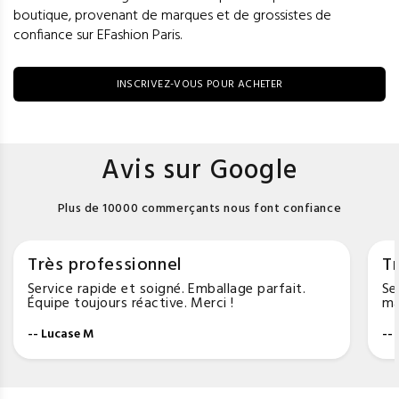
boutique, provenant de marques et de grossistes de
confiance sur EFashion Paris.
INSCRIVEZ-VOUS POUR ACHETER
Avis sur Google
Plus de 10000 commerçants nous font confiance
Très professionnel
Tr
Service rapide et soigné. Emballage parfait.
Se
Équipe toujours réactive. Merci !
ma
-- Lucase M
--