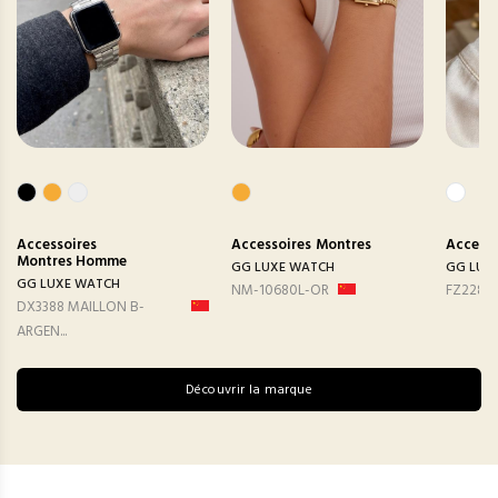
Accessoires
Accessoires
Montres
Accesso
Montres Homme
GG LUXE WATCH
GG LUX
GG LUXE WATCH
NM-10680L-OR
FZ2282
DX3388 MAILLON B-
ARGEN...
Découvrir la marque