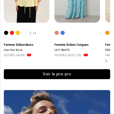
+1
Femme
Débardeurs
Femme
Robes longues
Femm
Van Der Rock
LILY WHITE
FENG
VD1965-JAUNE
60349LR-BLEU CIEL
PANTA
B...
Voir le prix pro