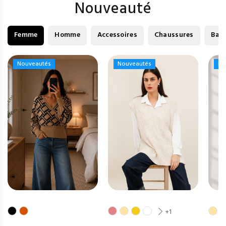
Nouveauté
Femme
Homme
Accessoires
Chaussures
Bag
Nouveautés
Nouveautés
Nouveautés
Nouveautés
No
No
+1