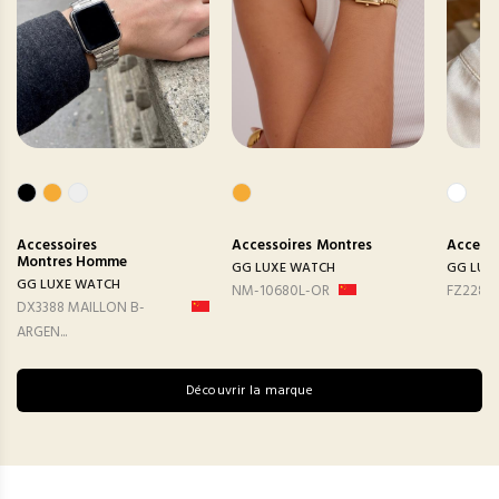
Accessoires
Accessoires
Montres
Accesso
Montres Homme
GG LUXE WATCH
GG LUX
GG LUXE WATCH
NM-10680L-OR
FZ2282
DX3388 MAILLON B-
ARGEN...
Découvrir la marque