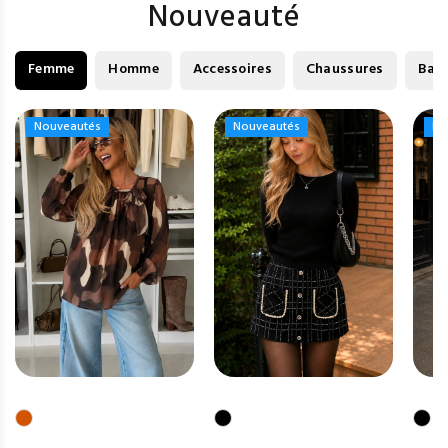
Nouveauté
Femme
Homme
Accessoires
Chaussures
Bag
Nouveautés
Nouveautés
Nouveautés
Nouveautés
No
No