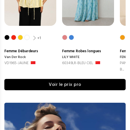
+1
Femme
Débardeurs
Femme
Robes longues
Femm
Van Der Rock
LILY WHITE
FENG
VD1965-JAUNE
60349LR-BLEU CIEL
PANTA
B...
Voir le prix pro