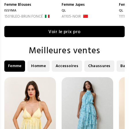
Femme
Blouses
Femme
Jupes
Femm
ISSYMA
QL
QL
15018LEO-BRUN FONCÉ
A1105-NOIR
1111-
Voir le prix pro
Meilleures ventes
Femme
Homme
Accessoires
Chaussures
Bag