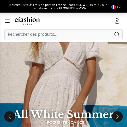
Nouveau site 🎉 Frais de port en France : code
GLOWUP30
=
-30%
•
FR
International : code
GLOWUP15
=
-15%