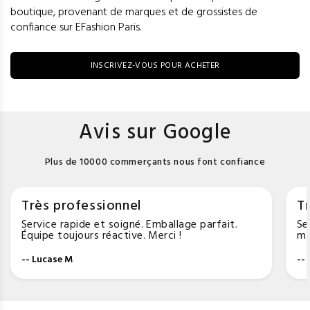
boutique, provenant de marques et de grossistes de
confiance sur EFashion Paris.
INSCRIVEZ-VOUS POUR ACHETER
Avis sur Google
Plus de 10000 commerçants nous font confiance
Très professionnel
Tr
Service rapide et soigné. Emballage parfait.
Se
Équipe toujours réactive. Merci !
ma
-- Lucase M
--