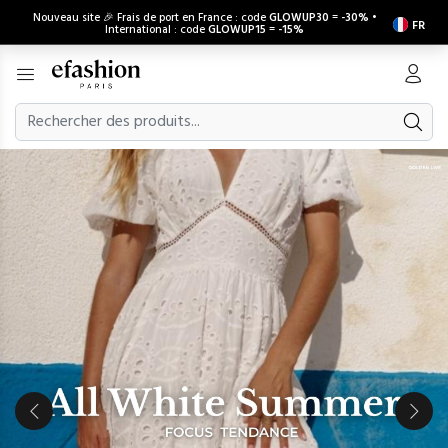
Nouveau site 🎉 Frais de port en France : code
GLOWUP30
=
-30%
•
FR
International : code
GLOWUP15
=
-15%