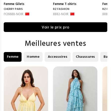
Femme
Gilets
Femme
T-shirts
Femm
CHERRY PARIS
RZ FASHION
RZ FA
IY26688-NOIR
8882-NOIR
8881-
Voir le prix pro
Meilleures ventes
Femme
Homme
Accessoires
Chaussures
Bag