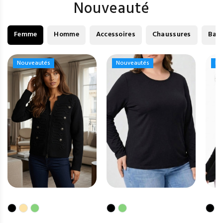
Nouveauté
Femme
Homme
Accessoires
Chaussures
Bag
Nouveautés
Nouveautés
Nouveautés
Nouveautés
No
No