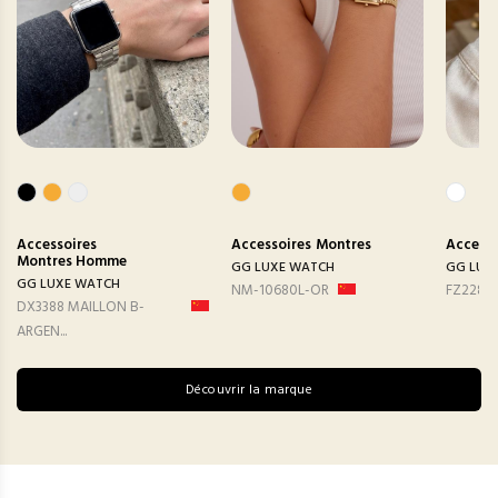
Accessoires
Accessoires
Montres
Accesso
Montres Homme
GG LUXE WATCH
GG LUX
GG LUXE WATCH
NM-10680L-OR
FZ2282
DX3388 MAILLON B-
ARGEN...
Découvrir la marque