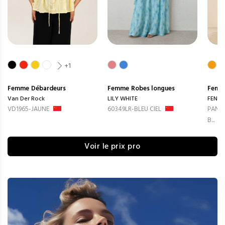
+1
Femme
Débardeurs
Femme
Robes longues
Femm
Van Der Rock
LILY WHITE
FENG
VD1965-JAUNE
60349LR-BLEU CIEL
PANTA
B...
Voir le prix pro