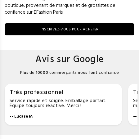
boutique, provenant de marques et de grossistes de
confiance sur EFashion Paris.
INSCRIVEZ-VOUS POUR ACHETER
Avis sur Google
Plus de 10000 commerçants nous font confiance
Très professionnel
Tr
Service rapide et soigné. Emballage parfait.
Se
Équipe toujours réactive. Merci !
ma
-- Lucase M
--