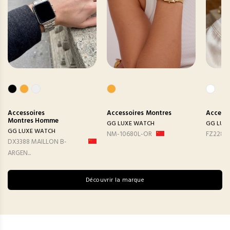
Accessoires
Accessoires
Montres
Accesso
Montres Homme
GG LUXE WATCH
GG LUX
GG LUXE WATCH
NM-10680L-OR
FZ2282
DX3388 MAILLON B-
ARGEN...
Découvrir la marque