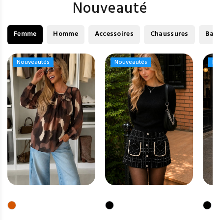
Nouveauté
Femme
Homme
Accessoires
Chaussures
Bag
Nouveautés
Nouveautés
Nouveautés
Nouveautés
No
No