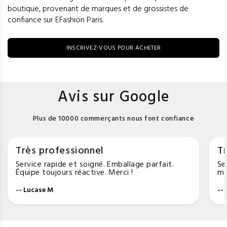
boutique, provenant de marques et de grossistes de
confiance sur EFashion Paris.
INSCRIVEZ-VOUS POUR ACHETER
Avis sur Google
Plus de 10000 commerçants nous font confiance
Très professionnel
Tr
Service rapide et soigné. Emballage parfait.
Se
Équipe toujours réactive. Merci !
ma
-- Lucase M
--