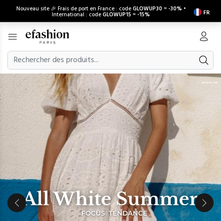
Nouveau site 🎉 Frais de port en France : code
GLOWUP30
=
-30%
•
FR
International : code
GLOWUP15
=
-15%