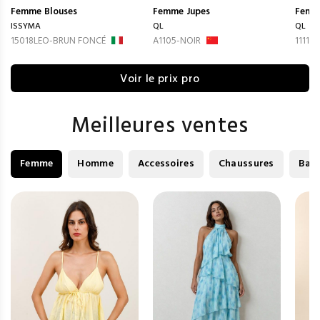
Femme
Blouses
Femme
Jupes
Femm
ISSYMA
QL
QL
15018LEO-BRUN FONCÉ
A1105-NOIR
1111-
Voir le prix pro
Meilleures ventes
Femme
Homme
Accessoires
Chaussures
Bag