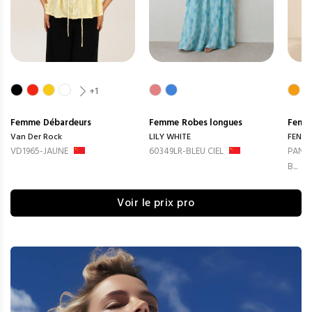
+1
Femme
Débardeurs
Femme
Robes longues
Femm
Van Der Rock
LILY WHITE
FENG
VD1965-JAUNE
60349LR-BLEU CIEL
PANTA
B...
Voir le prix pro