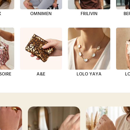
X
OMNIMEN
FRILIVIN
BE
SOIRE
A&E
LOLO YAYA
LO