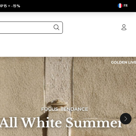
FR
P15
=
-15%