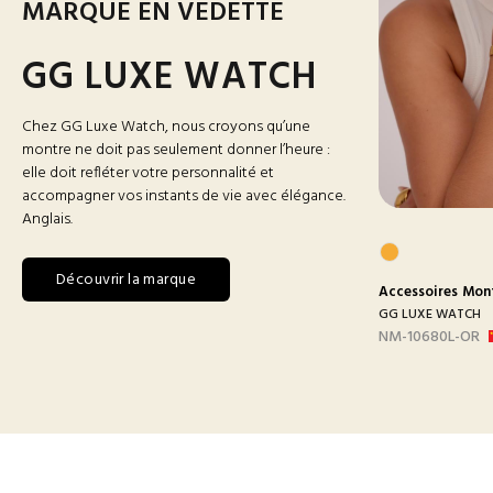
MARQUE EN VEDETTE
GG LUXE WATCH
Chez GG Luxe Watch, nous croyons qu’une
montre ne doit pas seulement donner l’heure :
elle doit refléter votre personnalité et
accompagner vos instants de vie avec élégance.
Anglais.
Découvrir la marque
res
Montres
Accessoires
Montres Homme
Accessoires
Mon
 WATCH
GG LUXE WATCH
GG LUXE WATCH
BLANC
DX3388 MAILLON B-
NM-10680L-OR
ARGEN...