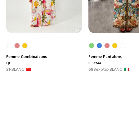
Femme
Combinaisons
Femme
Pantalons
QL
ISSYMA
S1-BLANC
688exotic-BLANC