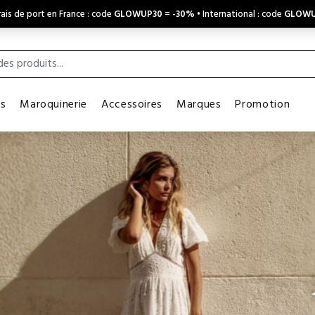
ais de port en France : code
GLOWUP30
=
-30%
• International : code
GLOWU
es
Maroquinerie
Accessoires
Marques
Promotion