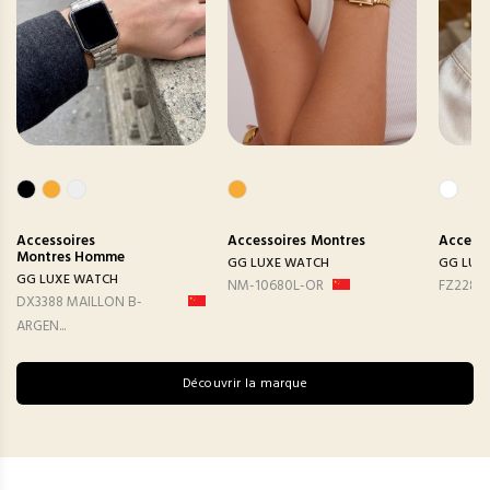
Accessoires
Accessoires
Montres
Accesso
Montres Homme
GG LUXE WATCH
GG LUX
GG LUXE WATCH
NM-10680L-OR
FZ2282
DX3388 MAILLON B-
ARGEN...
Découvrir la marque