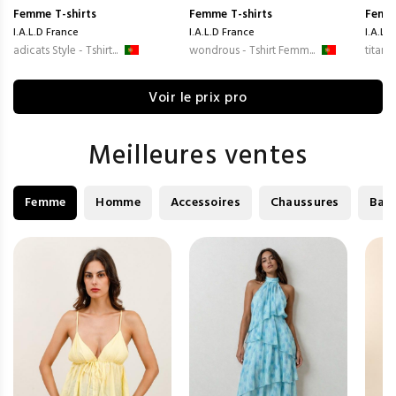
Femme
T-shirts
Femme
T-shirts
Femm
I.A.L.D France
I.A.L.D France
I.A.L.
adicats Style - Tshirt...
wondrous - Tshirt Femm...
titanic
Voir le prix pro
Meilleures ventes
Femme
Homme
Accessoires
Chaussures
Bag