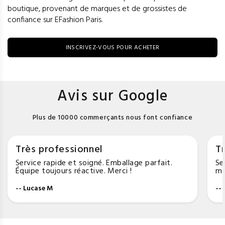
boutique, provenant de marques et de grossistes de
confiance sur EFashion Paris.
INSCRIVEZ-VOUS POUR ACHETER
Avis sur Google
Plus de 10000 commerçants nous font confiance
Très professionnel
Tr
Service rapide et soigné. Emballage parfait.
Se
Équipe toujours réactive. Merci !
ma
-- Lucase M
--