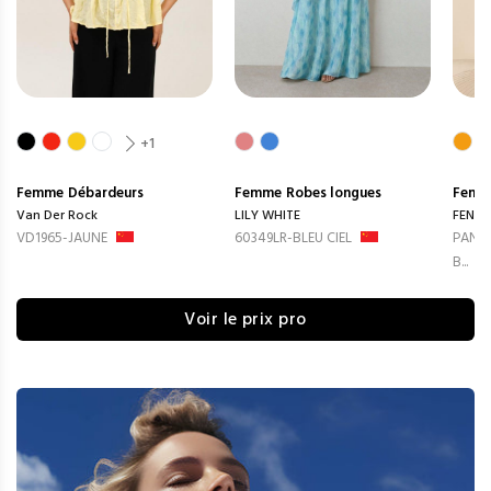
+1
Femme
Débardeurs
Femme
Robes longues
Femm
Van Der Rock
LILY WHITE
FENG
VD1965-JAUNE
60349LR-BLEU CIEL
PANTA
B...
Voir le prix pro