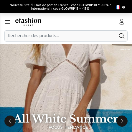
Nouveau site 🎉 Frais de port en France : code
GLOWUP30
=
-30%
•
FR
International : code
GLOWUP15
=
-15%