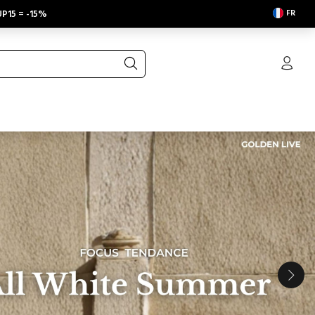
FR
P15
=
-15%