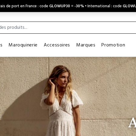
ais de port en France : code
GLOWUP30
=
-30%
• International : code
GLOWU
es
Maroquinerie
Accessoires
Marques
Promotion