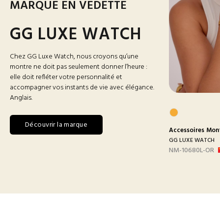
MARQUE EN VEDETTE
GG LUXE WATCH
Chez GG Luxe Watch, nous croyons qu’une
montre ne doit pas seulement donner l’heure :
elle doit refléter votre personnalité et
accompagner vos instants de vie avec élégance.
Anglais.
Découvrir la marque
res
Montres
Accessoires
Montres Homme
Accessoires
Mon
 WATCH
GG LUXE WATCH
GG LUXE WATCH
BLANC
DX3388 MAILLON B-
NM-10680L-OR
ARGEN...