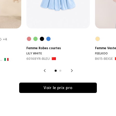
+4
Femme
Robes courtes
Femme
Veste
LILY WHITE
FEELKOO
60148YR-BLEU
B615-BEIGE
..
Voir le prix pro