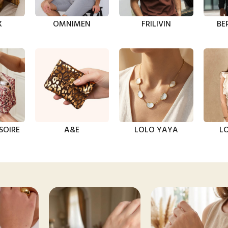
X
OMNIMEN
FRILIVIN
BE
SOIRE
A&E
LOLO YAYA
LO