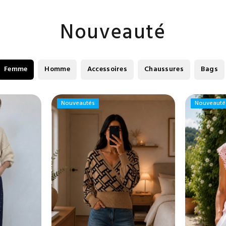
Nouveauté
Femme
Homme
Accessoires
Chaussures
Bags
Nouveautés
Nouveautés
Nouveauté
Nouveauté