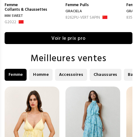
Femme
Femme
Pulls
Femm
Collants & Chaussettes
GRACIELA
GRACI
MM SWEET
8262PU-VERT SAPIN
8350P
G2022
Voir le prix pro
Meilleures ventes
Femme
Homme
Accessoires
Chaussures
Bag