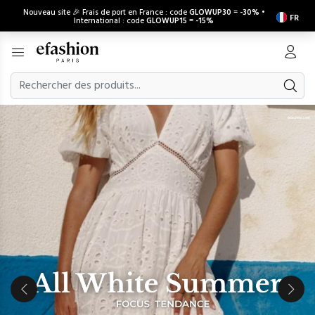
Nouveau site 🎉 Frais de port en France : code
GLOWUP30
=
-30%
•
FR
International : code
GLOWUP15
=
-15%