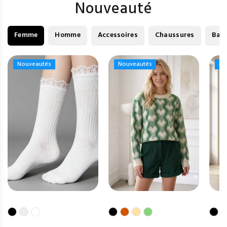
Nouveauté
Femme
Homme
Accessoires
Chaussures
Bag
Nouveautés
Nouveautés
Nouveautés
Nouveautés
No
No