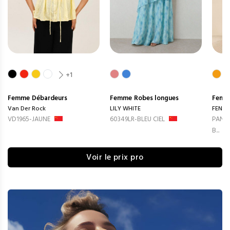
+1
Femme
Débardeurs
Femme
Robes longues
Femm
Van Der Rock
LILY WHITE
FENG
VD1965-JAUNE
60349LR-BLEU CIEL
PANTA
B...
Voir le prix pro