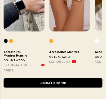
Accessoires
Accessoires
Montres
Accesso
Montres Homme
GG LUXE WATCH
GG LUX
GG LUXE WATCH
NM-10680L-OR
FZ2282
DX3388 MAILLON B-
ARGEN...
Découvrir la marque