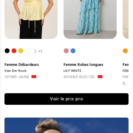
+1
Femme
Débardeurs
Femme
Robes longues
Femm
Van Der Rock
LILY WHITE
FENG
VD1965-JAUNE
60349LR-BLEU CIEL
PANTA
B...
Voir le prix pro