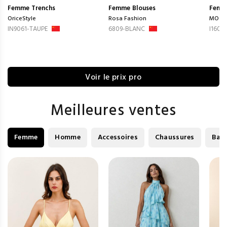
Femme
Trenchs
Femme
Blouses
Femm
OriceStyle
Rosa Fashion
MOOY
IN9061-TAUPE
6809-BLANC
I1605
Voir le prix pro
Meilleures ventes
Femme
Homme
Accessoires
Chaussures
Bag