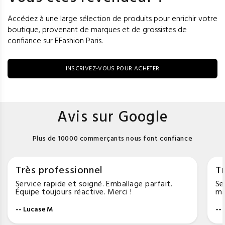
Accédez à une large sélection de produits pour enrichir votre
boutique, provenant de marques et de grossistes de
confiance sur EFashion Paris.
INSCRIVEZ-VOUS POUR ACHETER
Avis sur Google
Plus de 10000 commerçants nous font confiance
Très professionnel
Tr
Service rapide et soigné. Emballage parfait.
Se
Équipe toujours réactive. Merci !
ma
-- Lucase M
--