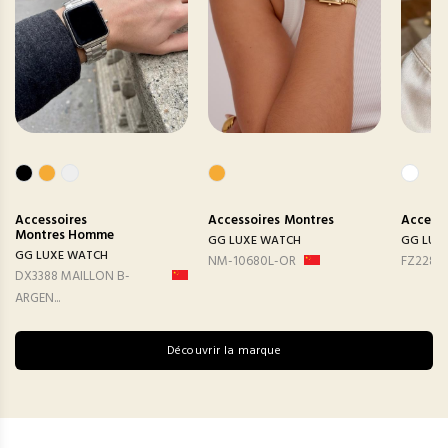
Accessoires
Accessoires
Montres
Accesso
Montres Homme
GG LUXE WATCH
GG LUX
GG LUXE WATCH
NM-10680L-OR
FZ2282
DX3388 MAILLON B-
ARGEN...
Découvrir la marque