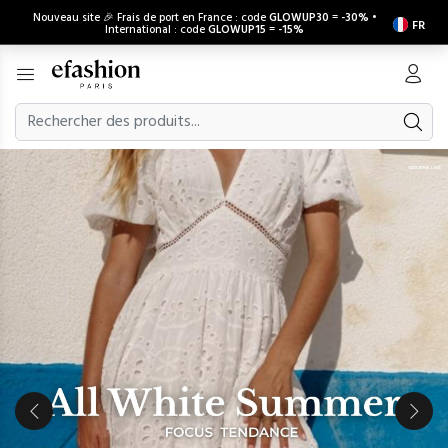
Nouveau site 🎉 Frais de port en France : code
GLOWUP30
=
-30%
•
FR
International : code
GLOWUP15
=
-15%