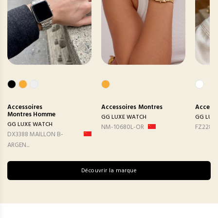
Accessoires
Accessoires
Montres
Accesso
Montres Homme
GG LUXE WATCH
GG LUX
GG LUXE WATCH
NM-10680L-OR
FZ2282
DX3388 MAILLON B-
ARGEN...
Découvrir la marque