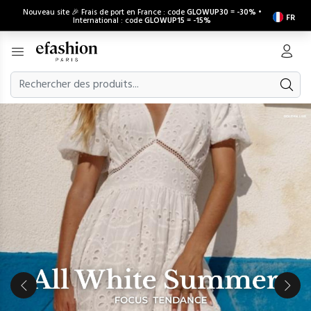
Nouveau site 🎉 Frais de port en France : code
GLOWUP30
=
-30%
•
FR
International : code
GLOWUP15
=
-15%