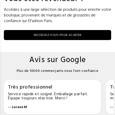
Accédez à une large sélection de produits pour enrichir votre
boutique, provenant de marques et de grossistes de
confiance sur EFashion Paris.
INSCRIVEZ-VOUS POUR ACHETER
Avis sur Google
Plus de 10000 commerçants nous font confiance
Très professionnel
Tr
Service rapide et soigné. Emballage parfait.
Se
Équipe toujours réactive. Merci !
ma
-- Lucase M
--