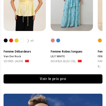
+1
Femme
Débardeurs
Femme
Robes longues
Femm
Van Der Rock
LILY WHITE
FENG
VD1965-JAUNE
60349LR-BLEU CIEL
PANTA
B...
Voir le prix pro