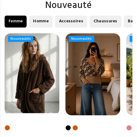
Nouveauté
Femme
Homme
Accessoires
Chaussures
Bag
Nouveautés
Nouveautés
Nouveautés
Nouveautés
No
No