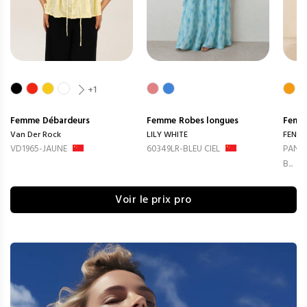
+1
Femme
Débardeurs
Femme
Robes longues
Femm
Van Der Rock
LILY WHITE
FENG
VD1965-JAUNE
60349LR-BLEU CIEL
PANTA
B...
Voir le prix pro