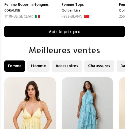
Femme
Robes mi-longues
Femme
Tops
Femm
CORALINE
Golden Live
Golde
11118-BEIGE CLAIR
R982-BLANC
2551
Voir le prix pro
Meilleures ventes
Femme
Homme
Accessoires
Chaussures
Bag