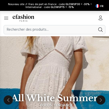
Nouveau site 🎉 Frais de port en France : code
GLOWUP30
=
-30%
•
FR
International : code
GLOWUP15
=
-15%