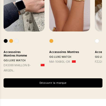
Accessoires
Accessoires
Montres
Accesso
Montres Homme
GG LUXE WATCH
GG LUX
GG LUXE WATCH
NM-10680L-OR
FZ2282
DX3388 MAILLON B-
ARGEN...
Découvrir la marque