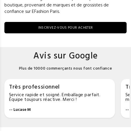
boutique, provenant de marques et de grossistes de
confiance sur EFashion Paris.
INSCRIVEZ-VOUS POUR ACHETER
Avis sur Google
Plus de 10000 commerçants nous font confiance
Très professionnel
Tr
Service rapide et soigné. Emballage parfait.
Se
Équipe toujours réactive. Merci !
ma
-- Lucase M
--