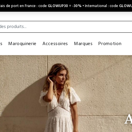
ais de port en France : code
GLOWUP30
=
-30%
• International : code
GLOWU
es
Maroquinerie
Accessoires
Marques
Promotion