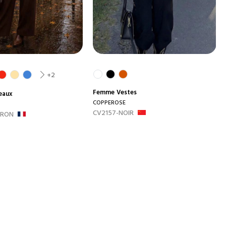
+2
Femme
Vestes
eaux
COPPEROSE
CV2157-NOIR
RRON