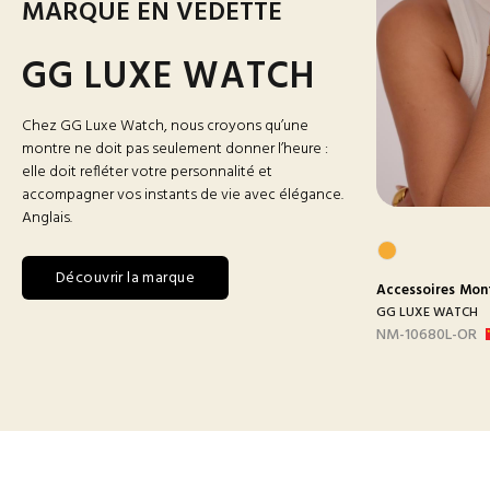
MARQUE EN VEDETTE
GG LUXE WATCH
Chez GG Luxe Watch, nous croyons qu’une
montre ne doit pas seulement donner l’heure :
elle doit refléter votre personnalité et
accompagner vos instants de vie avec élégance.
Anglais.
Découvrir la marque
res
Montres
Accessoires
Montres Homme
Accessoires
Mon
 WATCH
GG LUXE WATCH
GG LUXE WATCH
BLANC
DX3388 MAILLON B-
NM-10680L-OR
ARGEN...