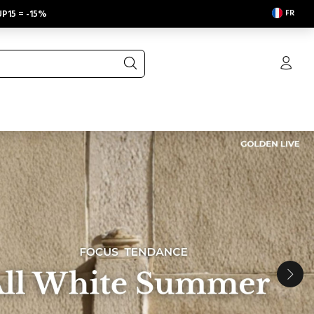
FR
P15
=
-15%