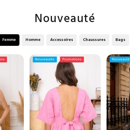
Nouveauté
Femme
Homme
Accessoires
Chaussures
Bags
ons
ons
Nouveautés
Nouveautés
Promotions
Promotions
Nouveauté
Nouveauté