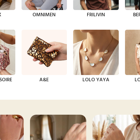
X
OMNIMEN
FRILIVIN
BE
SOIRE
A&E
LOLO YAYA
LO