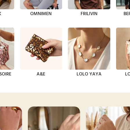
X
OMNIMEN
FRILIVIN
BE
SOIRE
A&E
LOLO YAYA
LO