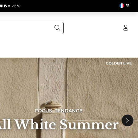
FR
P15
=
-15%