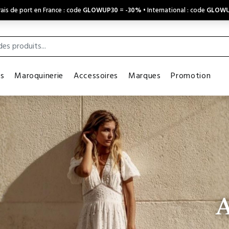
ais de port en France : code
GLOWUP30
=
-30%
• International : code
GLOWU
es
Maroquinerie
Accessoires
Marques
Promotion