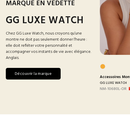
MARQUE EN VEDETTE
GG LUXE WATCH
Chez GG Luxe Watch, nous croyons qu’une
montre ne doit pas seulement donner l’heure :
elle doit refléter votre personnalité et
accompagner vos instants de vie avec élégance.
Anglais.
Découvrir la marque
res
Montres
Accessoires
Montres Homme
Accessoires
Mon
 WATCH
GG LUXE WATCH
GG LUXE WATCH
BLANC
DX3388 MAILLON B-
NM-10680L-OR
ARGEN...