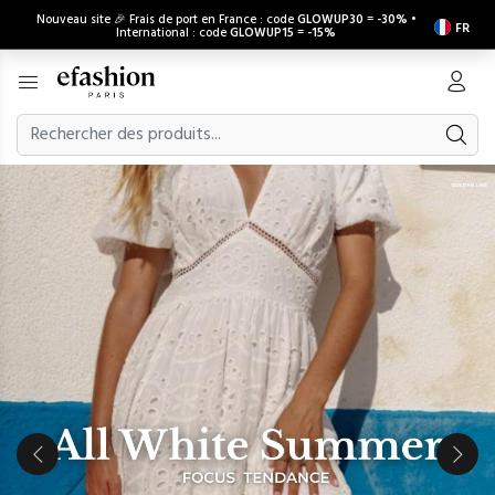
Nouveau site 🎉 Frais de port en France : code
GLOWUP30
=
-30%
•
FR
International : code
GLOWUP15
=
-15%