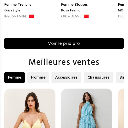
Femme
Trenchs
Femme
Blouses
Femm
OriceStyle
Rosa Fashion
MOOY
IN9061-TAUPE
6809-BLANC
I1605
Voir le prix pro
Meilleures ventes
Femme
Homme
Accessoires
Chaussures
Bag