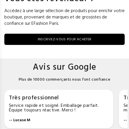
Accédez à une large sélection de produits pour enrichir votre
boutique, provenant de marques et de grossistes de
confiance sur EFashion Paris.
INSCRIVEZ-VOUS POUR ACHETER
Avis sur Google
Plus de 10000 commerçants nous font confiance
Très professionnel
Tr
Service rapide et soigné. Emballage parfait.
Se
Équipe toujours réactive. Merci !
ma
-- Lucase M
--