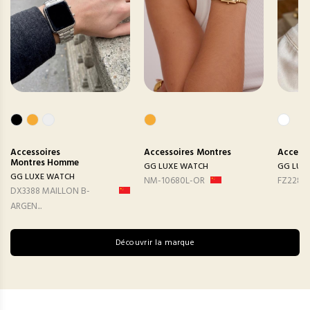
Accessoires
Accessoires
Montres
Accesso
Montres Homme
GG LUXE WATCH
GG LUX
GG LUXE WATCH
NM-10680L-OR
FZ2282
DX3388 MAILLON B-
ARGEN...
Découvrir la marque