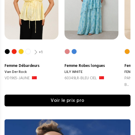
+1
Femme
Débardeurs
Femme
Robes longues
Femm
Van Der Rock
LILY WHITE
FENG
VD1965-JAUNE
60349LR-BLEU CIEL
PANTA
B...
Voir le prix pro