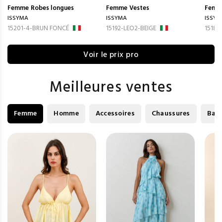
Femme
Robes longues
Femme
Vestes
Femm
ISSYMA
ISSYMA
ISSYM
15201-4-BRUN FONCÉ
15192-LEO2-BEIGE
15187
Voir le prix pro
Meilleures ventes
Femme
Homme
Accessoires
Chaussures
Bag