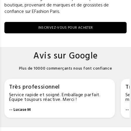
boutique, provenant de marques et de grossistes de
confiance sur EFashion Paris.
INSCRIVEZ-VOUS POUR ACHETER
Avis sur Google
Plus de 10000 commerçants nous font confiance
Très professionnel
Tr
Service rapide et soigné. Emballage parfait.
Se
Équipe toujours réactive. Merci !
ma
-- Lucase M
--