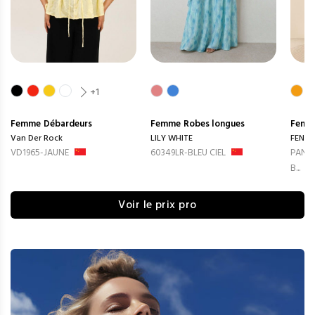
+1
Femme
Débardeurs
Femme
Robes longues
Femm
Van Der Rock
LILY WHITE
FENG
VD1965-JAUNE
60349LR-BLEU CIEL
PANTA
B...
Voir le prix pro