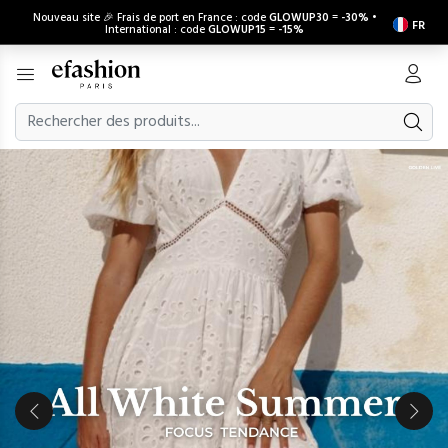
Nouveau site 🎉 Frais de port en France : code
GLOWUP30
=
-30%
•
FR
International : code
GLOWUP15
=
-15%