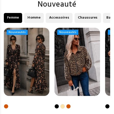
Nouveauté
Femme
Homme
Accessoires
Chaussures
Bag
Nouveautés
Nouveautés
Nouveautés
Nouveautés
No
No