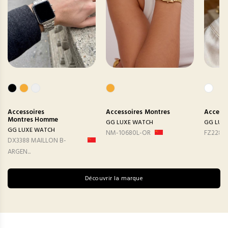
Accessoires
Accessoires
Montres
Accesso
Montres Homme
GG LUXE WATCH
GG LUX
GG LUXE WATCH
NM-10680L-OR
FZ2282
DX3388 MAILLON B-
ARGEN...
Découvrir la marque