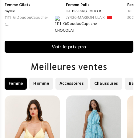
Femme
Gilets
Femme
Pulls
Femm
mylee
JEL DESIGN / JOLIO &...
JEL DE
1111_GiDoudouCapuche-
JY426-MARRON CLAIR
3009-
C...
Voir le prix pro
Meilleures ventes
Femme
Homme
Accessoires
Chaussures
Bag