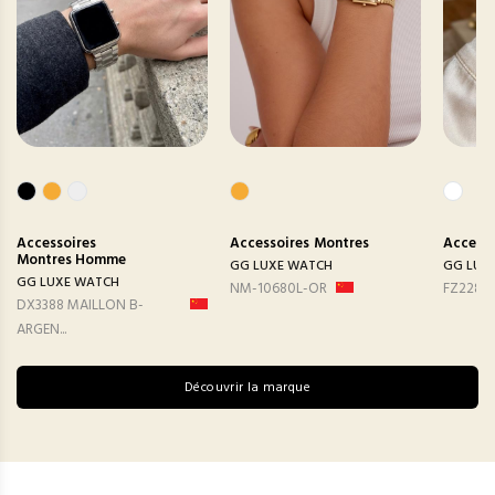
Accessoires
Accessoires
Montres
Accesso
Montres Homme
GG LUXE WATCH
GG LUX
GG LUXE WATCH
NM-10680L-OR
FZ2282
DX3388 MAILLON B-
ARGEN...
Découvrir la marque