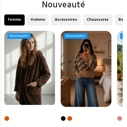
Nouveauté
Femme
Homme
Accessoires
Chaussures
Bag
Nouveautés
Nouveautés
Nouveautés
Nouveautés
No
No