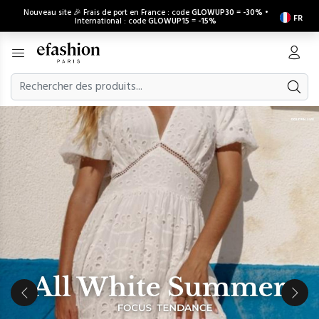
Nouveau site 🎉 Frais de port en France : code
GLOWUP30
=
-30%
•
FR
International : code
GLOWUP15
=
-15%