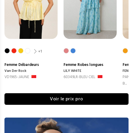
+1
Femme
Débardeurs
Femme
Robes longues
Femm
Van Der Rock
LILY WHITE
FENG
VD1965-JAUNE
60349LR-BLEU CIEL
PANTA
B...
Voir le prix pro