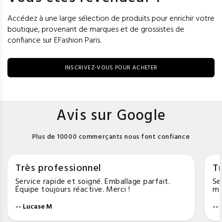
Accédez à une large sélection de produits pour enrichir votre
boutique, provenant de marques et de grossistes de
confiance sur EFashion Paris.
INSCRIVEZ-VOUS POUR ACHETER
Avis sur Google
Plus de 10000 commerçants nous font confiance
Très professionnel
Tr
Service rapide et soigné. Emballage parfait.
Se
Équipe toujours réactive. Merci !
ma
-- Lucase M
--