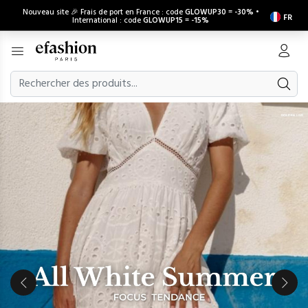
Nouveau site 🎉 Frais de port en France : code
GLOWUP30
=
-30%
•
FR
International : code
GLOWUP15
=
-15%