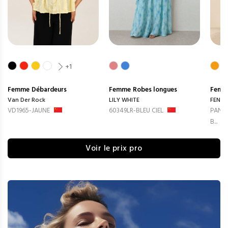
+1
Femme
Débardeurs
Femme
Robes longues
Femm
Van Der Rock
LILY WHITE
FENG
VD1965-JAUNE
60349LR-BLEU CIEL
PANTA
B...
Voir le prix pro