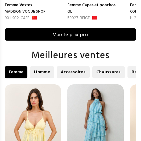
Femme
Vestes
Femme
Capes et ponchos
Femm
MADISON VOGUE SHOP
QL
COPP
901-902-CAFÉ
59027-BEIGE
H-255
Voir le prix pro
Meilleures ventes
Femme
Homme
Accessoires
Chaussures
Bag