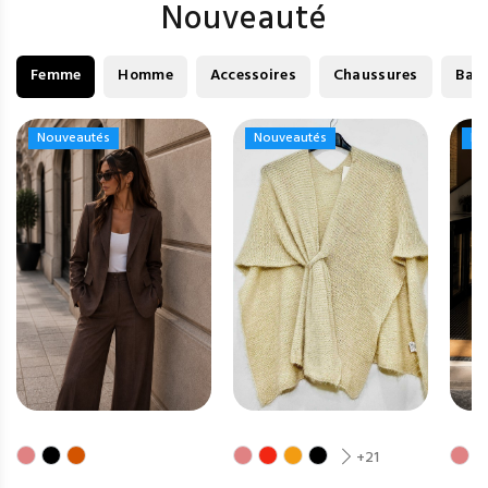
Nouveauté
Femme
Homme
Accessoires
Chaussures
Bag
Nouveautés
Nouveautés
Nouveautés
Nouveautés
No
No
+21