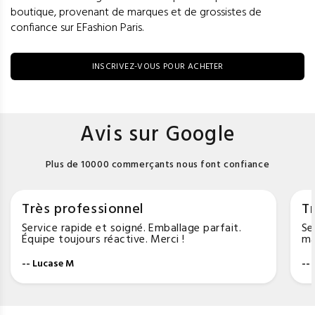
boutique, provenant de marques et de grossistes de
confiance sur EFashion Paris.
INSCRIVEZ-VOUS POUR ACHETER
Avis sur Google
Plus de 10000 commerçants nous font confiance
Très professionnel
Tr
Service rapide et soigné. Emballage parfait.
Se
Équipe toujours réactive. Merci !
ma
-- Lucase M
--