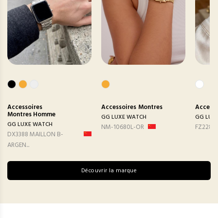
Accessoires
Accessoires
Montres
Accesso
Montres Homme
GG LUXE WATCH
GG LUX
GG LUXE WATCH
NM-10680L-OR
FZ2282
DX3388 MAILLON B-
ARGEN...
Découvrir la marque