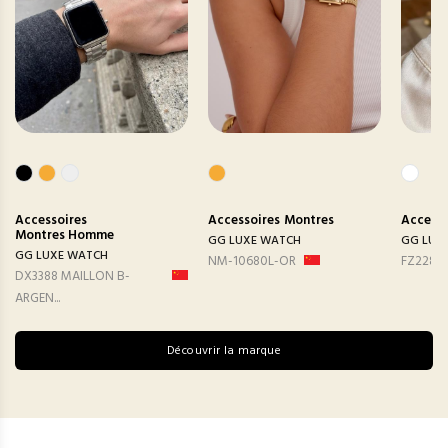
Accessoires
Accessoires
Montres
Accesso
Montres Homme
GG LUXE WATCH
GG LUX
GG LUXE WATCH
NM-10680L-OR
FZ2282
DX3388 MAILLON B-
ARGEN...
Découvrir la marque