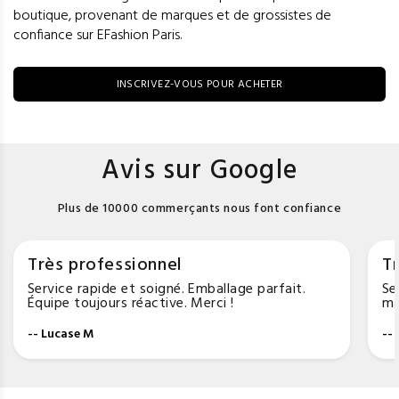
boutique, provenant de marques et de grossistes de
confiance sur EFashion Paris.
INSCRIVEZ-VOUS POUR ACHETER
Avis sur Google
Plus de 10000 commerçants nous font confiance
Très professionnel
Tr
Service rapide et soigné. Emballage parfait.
Se
Équipe toujours réactive. Merci !
ma
-- Lucase M
--