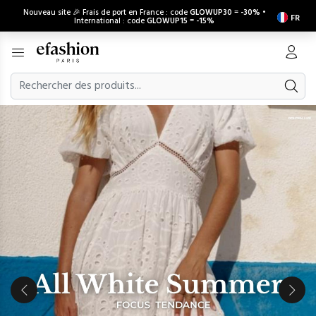
Nouveau site 🎉 Frais de port en France : code
GLOWUP30
=
-30%
•
FR
International : code
GLOWUP15
=
-15%