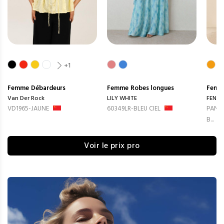
+1
Femme
Débardeurs
Femme
Robes longues
Femm
Van Der Rock
LILY WHITE
FENG
VD1965-JAUNE
60349LR-BLEU CIEL
PANTA
B...
Voir le prix pro