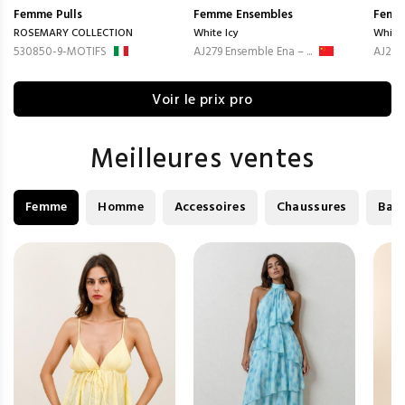
Femme
Pulls
Femme
Ensembles
Femm
ROSEMARY COLLECTION
White Icy
White 
530850-9-MOTIFS
AJ279 Ensemble Ena – ...
AJ281 
Voir le prix pro
Meilleures ventes
Femme
Homme
Accessoires
Chaussures
Bag