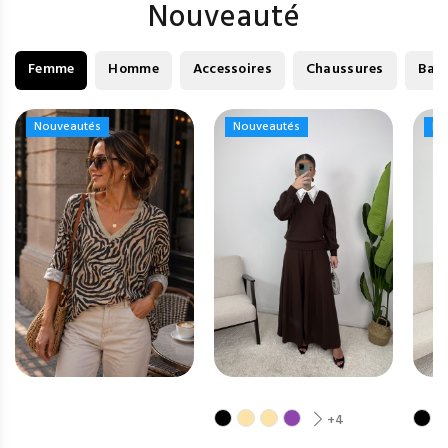
Nouveauté
Femme
Homme
Accessoires
Chaussures
Bag
Nouveautés
Nouveautés
Nouveautés
Nouveautés
No
No
+4