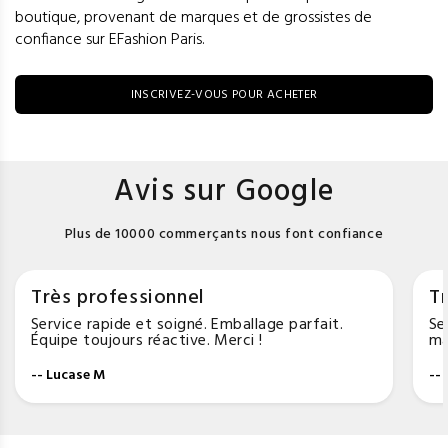
boutique, provenant de marques et de grossistes de
confiance sur EFashion Paris.
INSCRIVEZ-VOUS POUR ACHETER
Avis sur Google
Plus de 10000 commerçants nous font confiance
Très professionnel
Tr
Service rapide et soigné. Emballage parfait.
Se
Équipe toujours réactive. Merci !
ma
-- Lucase M
--