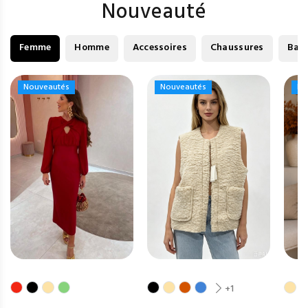
Nouveauté
Femme
Homme
Accessoires
Chaussures
Bag
Nouveautés
Nouveautés
Nouveautés
Nouveautés
No
No
+1