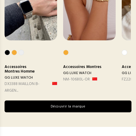
Accessoires
Accessoires
Montres
Accesso
Montres Homme
GG LUXE WATCH
GG LUX
GG LUXE WATCH
NM-10680L-OR
FZ2282
DX3388 MAILLON B-
ARGEN...
Découvrir la marque