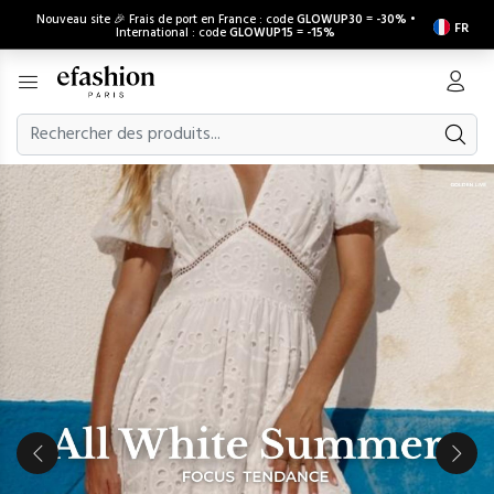
Nouveau site 🎉 Frais de port en France : code
GLOWUP30
=
-30%
•
FR
International : code
GLOWUP15
=
-15%