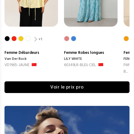
+1
Femme
Débardeurs
Femme
Robes longues
Femm
Van Der Rock
LILY WHITE
FENG
VD1965-JAUNE
60349LR-BLEU CIEL
PANTA
B...
Voir le prix pro