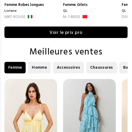
Femme
Robes longues
Femme
Gilets
Femm
Loriane
QL
QL
6967-ROUGE
M-1-BEIGE
D002-
Voir le prix pro
Meilleures ventes
Femme
Homme
Accessoires
Chaussures
Bag