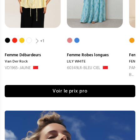
+1
Femme
Débardeurs
Femme
Robes longues
Femm
Van Der Rock
LILY WHITE
FENG
VD1965-JAUNE
60349LR-BLEU CIEL
PANTA
B...
Voir le prix pro