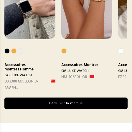
Accessoires
Accessoires
Montres
Accesso
Montres Homme
GG LUXE WATCH
GG LUX
GG LUXE WATCH
NM-10680L-OR
FZ2282
DX3388 MAILLON B-
ARGEN...
Découvrir la marque