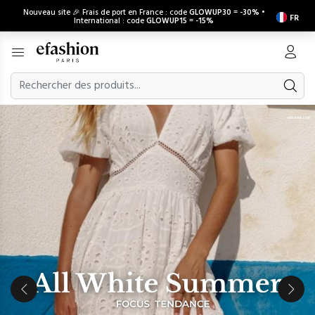
Nouveau site 🎉 Frais de port en France : code
GLOWUP30
=
-30%
•
FR
International : code
GLOWUP15
=
-15%