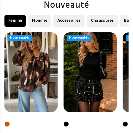
Nouveauté
Femme
Homme
Accessoires
Chaussures
Bag
Nouveautés
Nouveautés
Nouveautés
Nouveautés
No
No