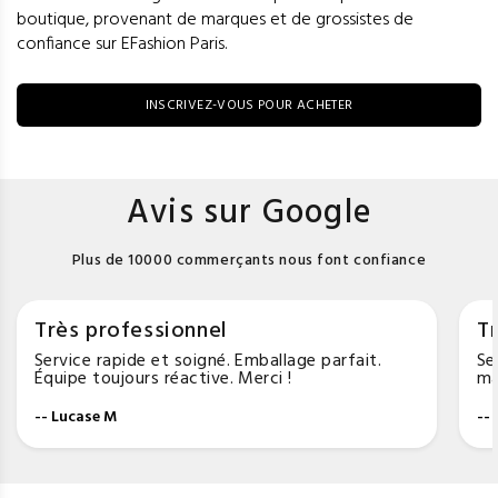
boutique, provenant de marques et de grossistes de
confiance sur EFashion Paris.
INSCRIVEZ-VOUS POUR ACHETER
Avis sur Google
Plus de 10000 commerçants nous font confiance
Très professionnel
Tr
Service rapide et soigné. Emballage parfait.
Se
Équipe toujours réactive. Merci !
ma
-- Lucase M
--