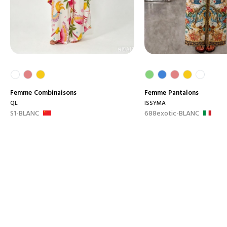
Femme
Combinaisons
Femme
Pantalons
QL
ISSYMA
S1-BLANC
688exotic-BLANC