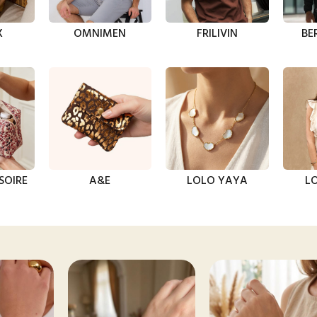
X
OMNIMEN
FRILIVIN
BE
SOIRE
A&E
LOLO YAYA
LO