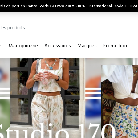
ais de port en France : code
GLOWUP30
=
-30%
• International : code
GLOWU
es
Maroquinerie
Accessoires
Marques
Promotion