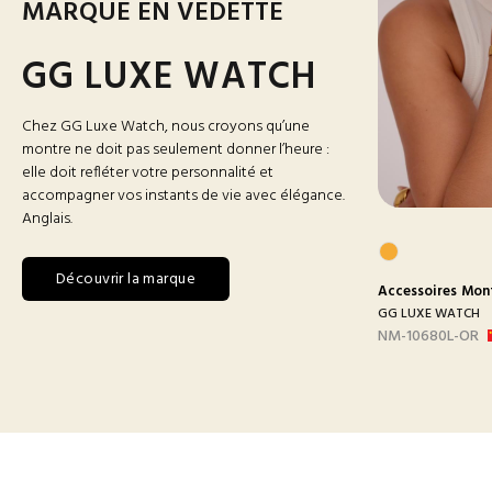
MARQUE EN VEDETTE
GG LUXE WATCH
Chez GG Luxe Watch, nous croyons qu’une
montre ne doit pas seulement donner l’heure :
elle doit refléter votre personnalité et
accompagner vos instants de vie avec élégance.
Anglais.
Découvrir la marque
res
Montres
Accessoires
Montres Homme
Accessoires
Mon
 WATCH
GG LUXE WATCH
GG LUXE WATCH
BLANC
DX3388 MAILLON B-
NM-10680L-OR
ARGEN...