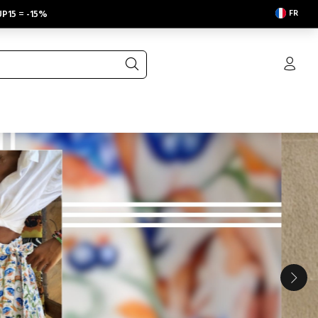
FR
P15
=
-15%