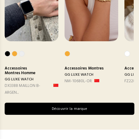
Accessoires
Accessoires
Montres
Accesso
Montres Homme
GG LUXE WATCH
GG LUX
GG LUXE WATCH
NM-10680L-OR
FZ2282
DX3388 MAILLON B-
ARGEN...
Découvrir la marque