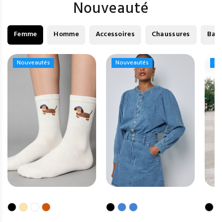
Nouveauté
Femme
Homme
Accessoires
Chaussures
Bag
Nouveautés
Nouveautés
Nouveautés
Nouveautés
No
No