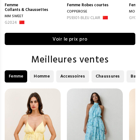
Femme
Femme
Robes courtes
Femm
Collants & Chaussettes
COPPEROSE
MOOY
MM SWEET
PS9301-BLEU CLAIR
GY01
G2024
Voir le prix pro
Meilleures ventes
Femme
Homme
Accessoires
Chaussures
Bag