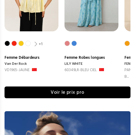
+1
Femme
Débardeurs
Femme
Robes longues
Femm
Van Der Rock
LILY WHITE
FENG
VD1965-JAUNE
60349LR-BLEU CIEL
PANTA
B...
Voir le prix pro