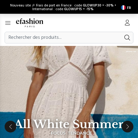
Nouveau site 🎉 Frais de port en France : code
GLOWUP30
=
-30%
•
FR
International : code
GLOWUP15
=
-15%