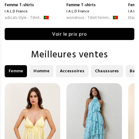
Femme
T-shirts
Femme
T-shirts
Femm
I.A.L.D France
I.A.L.D France
I.A.L.
adicats Style - Tshirt...
wondrous - Tshirt Femm...
titanic
Voir le prix pro
Meilleures ventes
Femme
Homme
Accessoires
Chaussures
Bag