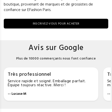
boutique, provenant de marques et de grossistes de
confiance sur EFashion Paris.
INSCRIVEZ-VOUS POUR ACHETER
Avis sur Google
Plus de 10000 commerçants nous font confiance
Très professionnel
Tr
Service rapide et soigné. Emballage parfait.
Se
Équipe toujours réactive. Merci !
ma
-- Lucase M
--