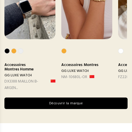
Accessoires
Accessoires
Montres
Accesso
Montres Homme
GG LUXE WATCH
GG LUX
GG LUXE WATCH
NM-10680L-OR
FZ2282
DX3388 MAILLON B-
ARGEN...
Découvrir la marque