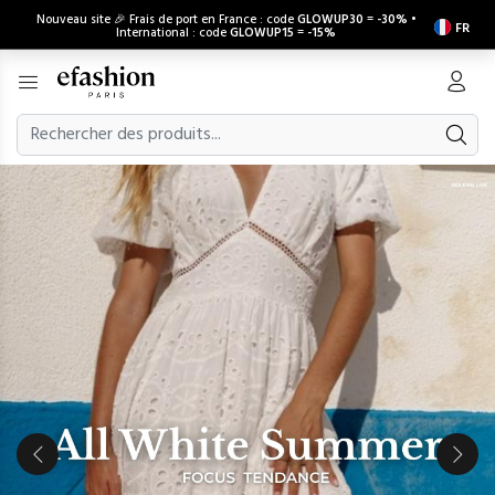
Nouveau site 🎉 Frais de port en France : code
GLOWUP30
=
-30%
•
FR
International : code
GLOWUP15
=
-15%