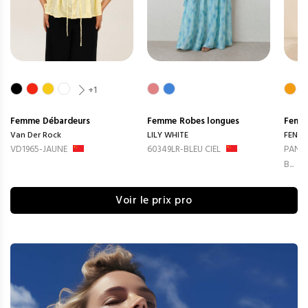
+1
Femme
Débardeurs
Femme
Robes longues
Femm
Van Der Rock
LILY WHITE
FENG
VD1965-JAUNE
60349LR-BLEU CIEL
PANTA
B...
Voir le prix pro