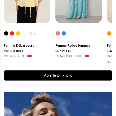
+1
Femme
Débardeurs
Femme
Robes longues
Femm
Van Der Rock
LILY WHITE
FENG
VD1965-JAUNE
60349LR-BLEU CIEL
PANTA
B...
Voir le prix pro