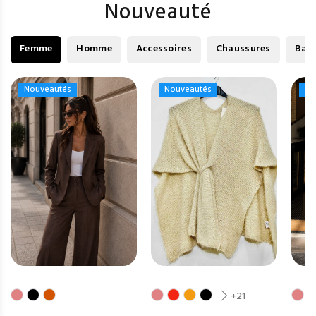
Nouveauté
Femme
Homme
Accessoires
Chaussures
Bag
Nouveautés
Nouveautés
Nouveautés
Nouveautés
No
No
+21