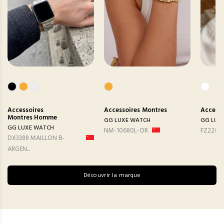
Accessoires
Accessoires
Montres
Accesso
Montres Homme
GG LUXE WATCH
GG LUX
GG LUXE WATCH
NM-10680L-OR
FZ2282
DX3388 MAILLON B-
ARGEN...
Découvrir la marque