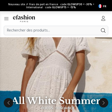
Nouveau site 🎉 Frais de port en France : code
GLOWUP30
=
-30%
•
FR
International : code
GLOWUP15
=
-15%