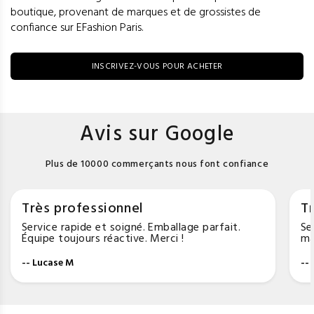
boutique, provenant de marques et de grossistes de
confiance sur EFashion Paris.
INSCRIVEZ-VOUS POUR ACHETER
Avis sur Google
Plus de 10000 commerçants nous font confiance
Très professionnel
Tr
Service rapide et soigné. Emballage parfait.
Se
Équipe toujours réactive. Merci !
ma
-- Lucase M
--