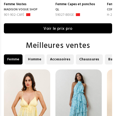
Femme
Vestes
Femme
Capes et ponchos
Femm
MADISON VOGUE SHOP
QL
COPP
901-902-CAFÉ
59027-BEIGE
H-255
Voir le prix pro
Meilleures ventes
Femme
Homme
Accessoires
Chaussures
Bag